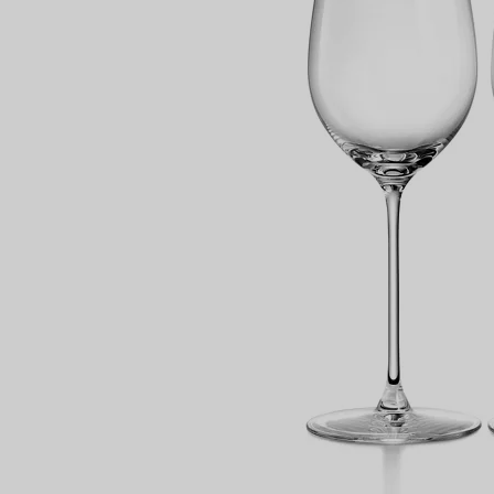
Bagues pour couples
Bagues Eternité
expert en diamants Tiffany.