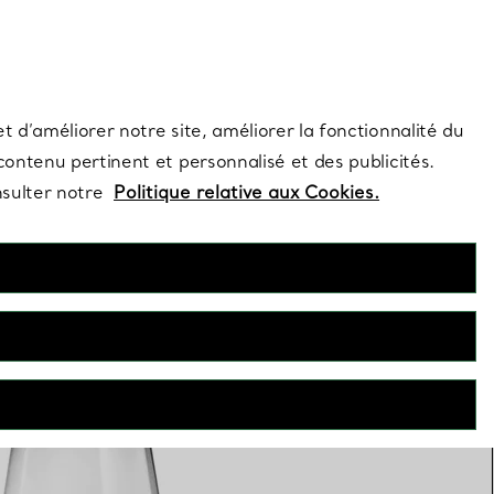
s et exclusivités de la Maison.
Contactez-nous
Connectez-vous
t d’améliorer notre site, améliorer la fonctionnalité du
 contenu pertinent et personnalisé et des publicités.
nsulter notre
Politique relative aux Cookies.