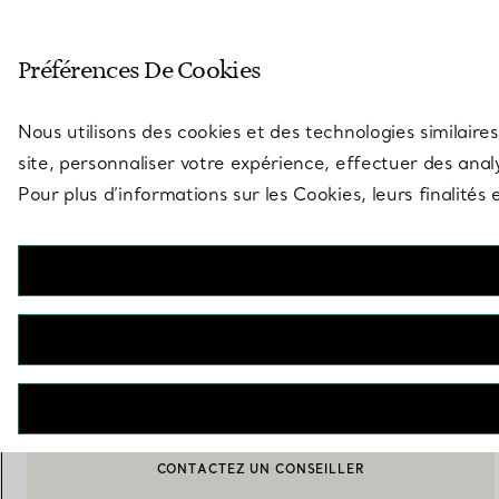
Entrez dans l’univers de Tiff
Préférences De Cookies
Aller à la page des boutiques
Nous utilisons des cookies et des technologies similaires
site, personnaliser votre expérience, effectuer des analy
Pour plus d’informations sur les Cookies, leurs finalité
Tiffany Home Essentials
Verres à vin blanc en cristal, Collection de deux
€ 120
AJOUTER AU PANIER
CONTACTEZ UN CONSEILLER
CONTACTER UN CONSEILLER CLIENT OU PRENDRE RENDEZ-