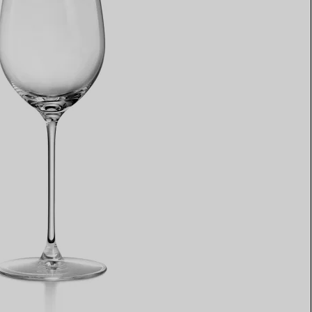
Elsa Peretti®
Comment assortir alliance et
bague de fiançailles