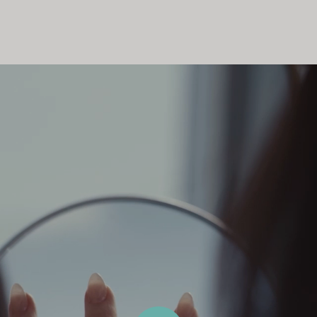
Bagues pour couples
Bagues Eternité
expert en diamants Tiffany.