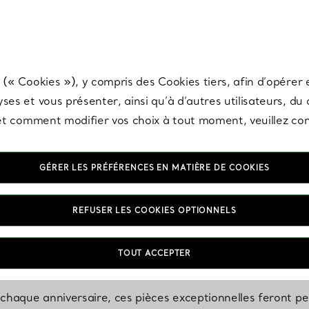
any & Co.
Inscrivez-vous
pour recevoir les dernières nouveautés, inspiration
 (« Cookies »), y compris des Cookies tiers, afin d’opérer e
ses et vous présenter, ainsi qu’à d’autres utilisateurs, du
s et comment modifier vos choix à tout moment, veuillez co
GÉRER LES PRÉFÉRENCES EN MATIÈRE DE COOKIES
REFUSER LES COOKIES OPTIONNELS
CÉLÉBRATION
haque année de bonheur 
TOUT ACCEPTER
chaque anniversaire, ces pièces exceptionnelles feront per