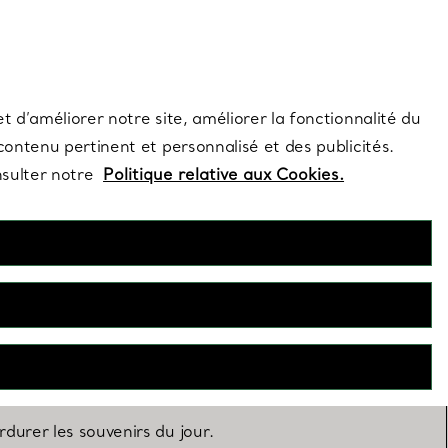
s et exclusivités de la Maison.
Contactez-nous
Connectez-vo
t d’améliorer notre site, améliorer la fonctionnalité du
 contenu pertinent et personnalisé et des publicités.
nsulter notre
Politique relative aux Cookies.
partagé
durer les souvenirs du jour.