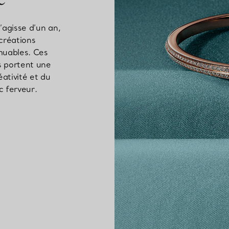
’agisse d’un an,
créations
mmuables. Ces
s portent une
éativité et du
c ferveur.