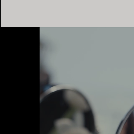
Alliances pour femme
Alliances pour hommes
Prenez
rendez-vous
avec un 