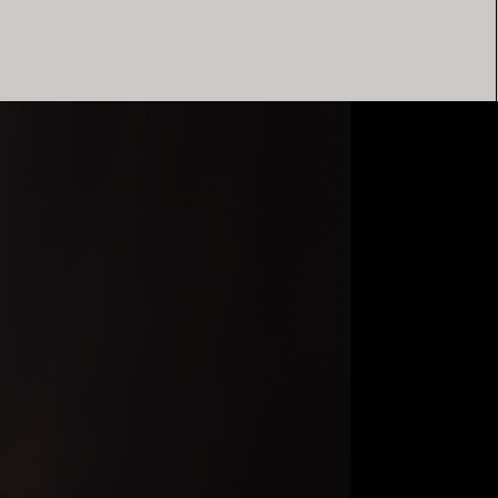
Elsa Peretti®
Comment assortir alliance et
bague de fiançailles