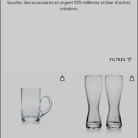
bouche, des accessoires en argent 925 millièmes et bien d’autres
créations.
FILTRES
Chope de bière
Verr