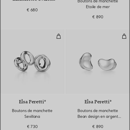
Boutons de manchette
guillochés en argent
Etoile de mer
€ 680
925 millièmes
€ 890
Boutons de manchette Sevillana
Bou
Elsa Peretti®
Elsa Peretti®
Boutons de manchette
Boutons de manchette
Sevillana
Bean design en argent
925 millièmes. 18 mm
€ 730
€ 890