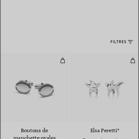
FILTRES
Boutons de manchette ovales gui
Bou
Boutons de
Elsa Peretti®
manchette ovales