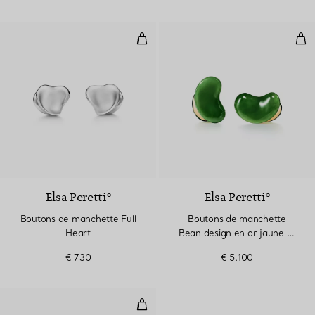
Boutons de manchette Full Hear
Bou
Elsa Peretti®
Elsa Peretti®
Boutons de manchette Full
Boutons de manchette
Heart
Bean design en or jaune et
jade néphrite vert
€ 730
€ 5.100
Boutons de manchette Bean desi