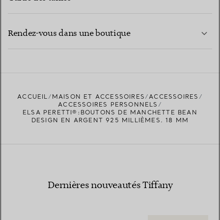
CONTACTEZ-NOUS
EN SAVOIR PLUS
Rendez-vous dans une boutique
EN SAVOIR PLUS
ACCUEIL
MAISON ET ACCESSOIRES
ACCESSOIRES
TROUVEZ LA BOUTIQUE LA PLUS PROCHE
ACCESSOIRES PERSONNELS
ELSA PERETTI®:BOUTONS DE MANCHETTE BEAN
DESIGN EN ARGENT 925 MILLIÈMES. 18 MM
Dernières nouveautés Tiffany