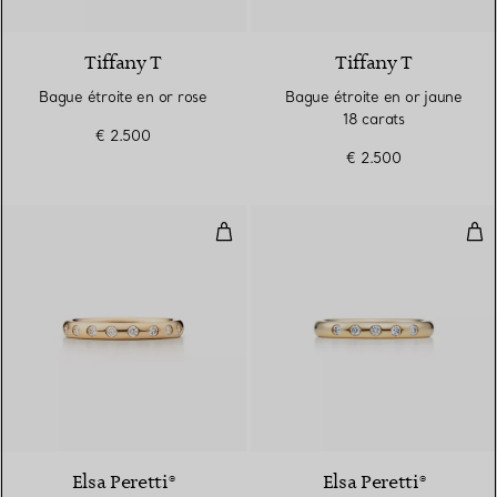
3 Matériaux
Tiffany T
Tiffany T
Bague étroite en or rose
Bague étroite en or jaune
18 carats
€ 2.500
€ 2.500
Anneau à superposer
Ann
Elsa Peretti®
Elsa Peretti®