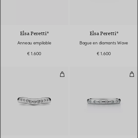
Elsa Peretti®
Elsa Peretti®
Anneau empilable
Bague en diamants Wave
€ 1.600
€ 1.600
Anneau
Ann