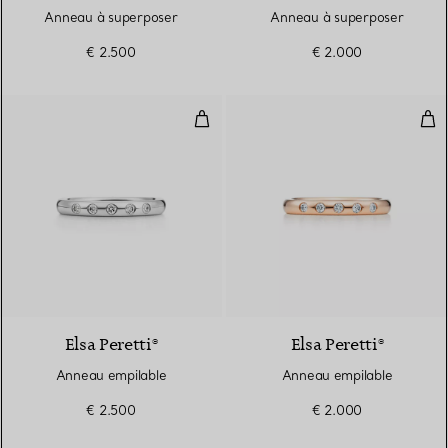
Anneau à superposer
Anneau à superposer
€ 2.500
€ 2.000
Anneau empilable
Ann
3 Matériaux
Elsa Peretti®
Elsa Peretti®
Anneau empilable
Anneau empilable
€ 2.500
€ 2.000