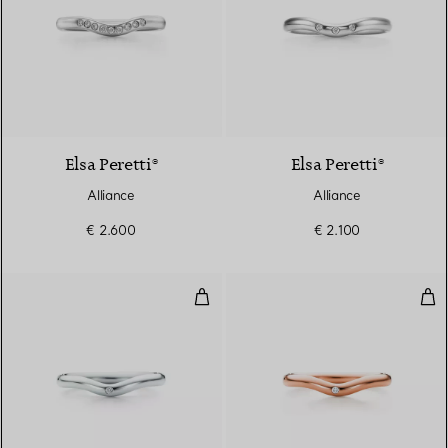
3 Matériaux
Elsa Peretti®
Elsa Peretti®
Alliance
Alliance
€ 2.600
€ 2.100
Alliance
Alli