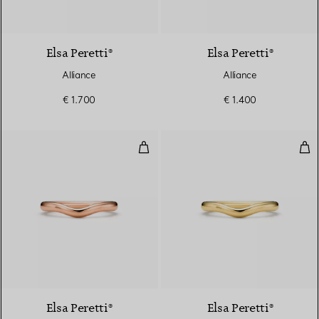
3 Matériaux
Elsa Peretti®
Elsa Peretti®
Alliance
Alliance
€ 1.700
€ 1.400
Alliance
Alli
Elsa Peretti®
Elsa Peretti®