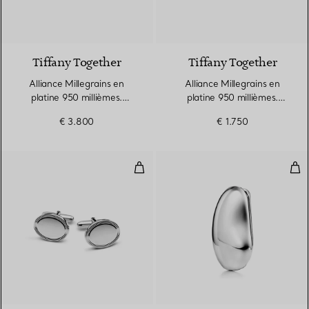
Tiffany Together
Tiffany Together
Alliance Millegrains en
Alliance Millegrains en
platine 950 millièmes.
platine 950 millièmes.
Largeur
Largeur
€ 3.800
€ 1.750
Boutons de manchette ovales gui
Pinc