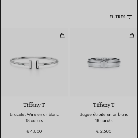
FILTRES
Bracelet Wire en or blanc 18 car
Bag
3 Matériaux
Tiffany T
Tiffany T
Bracelet Wire en or blanc
Bague étroite en or blanc
18 carats
18 carats
€ 4.000
€ 2.600