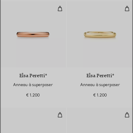
Anneau à superposer
Ann
3 Matériaux
Elsa Peretti®
Elsa Peretti®
Anneau à superposer
Anneau à superposer
€ 1.200
€ 1.200
Alliance
Alli