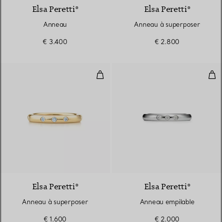
Elsa Peretti®
Elsa Peretti®
Anneau
Anneau à superposer
€ 3.400
€ 2.800
Anneau à superposer
Ann
Elsa Peretti®
Elsa Peretti®
Anneau à superposer
Anneau empilable
€ 1.600
€ 2.000