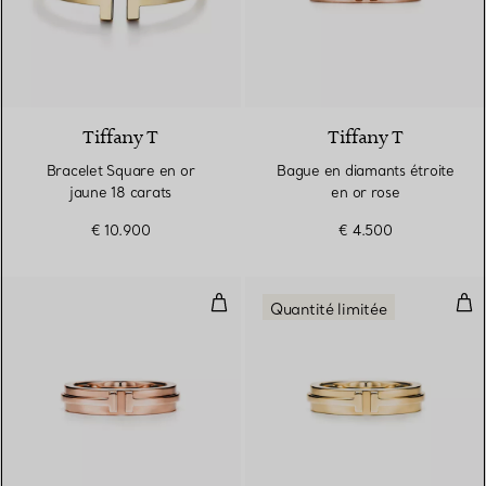
2 Matériaux
Tiffany T
Tiffany T
Bracelet Square en or
Bague en diamants étroite
jaune 18 carats
en or rose
€ 10.900
€ 4.500
Bague étroite en or rose
Bag
Quantité limitée