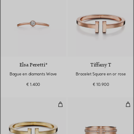
3 Matériaux
Elsa Peretti®
Tiffany T
Bague en diamants Wave
Bracelet Square en or rose
€ 1.400
€ 10.900
Bracelet Square en or jaune 18 c
Bag