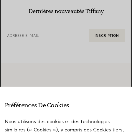
Dernières nouveautés Tiffany
ADRESSE E-MAIL
INSCRIPTION
Préférences De Cookies
Nous utilisons des cookies et des technologies
similaires (« Cookies »), y compris des Cookies tiers,
SERVICE CLIENT