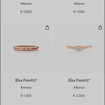
Alliance
Alliance
€ 1.000
€ 1.000
Anneau
Alli
3 Matériaux
Elsa Peretti®
Elsa Peretti®
Anneau
Alliance
€ 1.400
€ 2.300