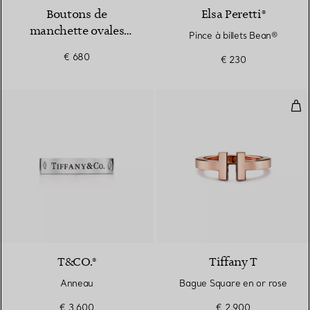
Boutons de
Elsa Peretti®
manchette ovales
Pince à billets Bean®
guillochés en argent
€ 680
€ 230
925 millièmes
Bag
T&CO.®
Tiffany T
Anneau
Bague Square en or rose
€ 3.600
€ 2.900