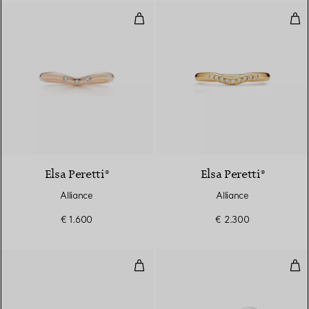
Alliance
Alli
Elsa Peretti®
Elsa Peretti®
Alliance
Alliance
€ 1.600
€ 2.300
Alliance
All