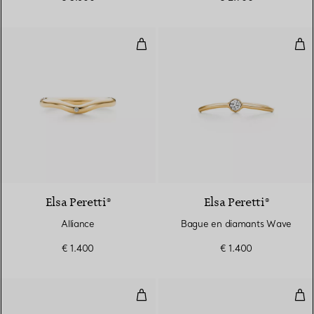
Alliance
Bag
3 Matériaux
Elsa Peretti®
Elsa Peretti®
Alliance
Bague en diamants Wave
€ 1.400
€ 1.400
Anneau
Ann