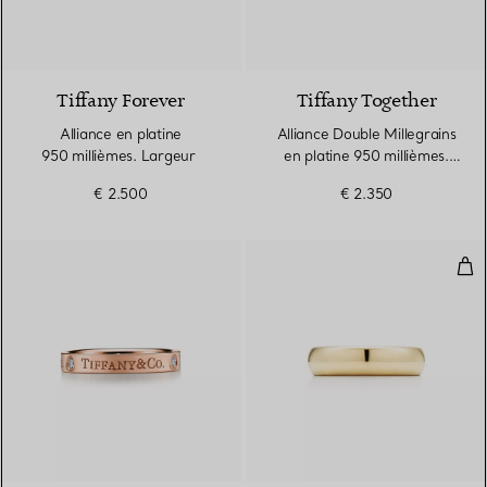
2 Matériaux
Tiffany Forever
Tiffany Together
Alliance en platine
Alliance Double Millegrains
950 millièmes. Largeur
en platine 950 millièmes.
Largeur
€ 2.500
€ 2.350
All