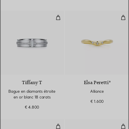
Bague en diamants étroite en or 
Alli
2 Matériaux
Tiffany T
Elsa Peretti®
Bague en diamants étroite
Alliance
en or blanc 18 carats
€ 1.600
€ 4.800
Bague en diamants Wave
Bra