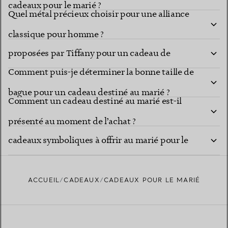
cadeaux pour le marié ?
Quel métal précieux choisir pour une alliance
Quelles sont les icônes de joaillerie pour homme
classique pour homme ?
proposées par Tiffany pour un cadeau de
Comment puis-je déterminer la bonne taille de
mariage ?
bague pour un cadeau destiné au marié ?
Comment un cadeau destiné au marié est-il
Quels pièces de joaillerie fine constituent des
présenté au moment de l’achat ?
cadeaux symboliques à offrir au marié pour le
grand jour ?
ACCUEIL
CADEAUX
CADEAUX POUR LE MARIÉ