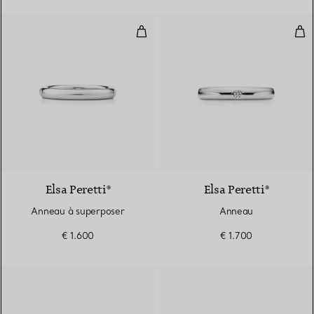
Anneau à superposer
Ann
3 Matériaux
Elsa Peretti®
Elsa Peretti®
Anneau à superposer
Anneau
€ 1.600
€ 1.700