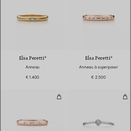
Elsa Peretti®
Elsa Peretti®
Anneau
Anneau à superposer
€ 1.400
€ 2.500
Anneau empilable
Bag