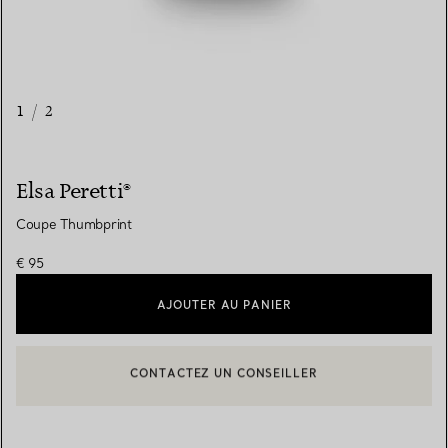
1
/
2
Elsa Peretti®
Coupe Thumbprint
€ 95
AJOUTER AU PANIER
CONTACTEZ UN CONSEILLER
CONTACTER UN CONSEILLER CLIENT OU PRENDRE RENDEZ-V
BOOK AN APPOINTMENT