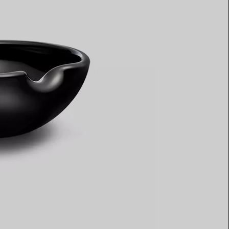
Elsa Peretti®
Comment assortir alliance et
bague de fiançailles