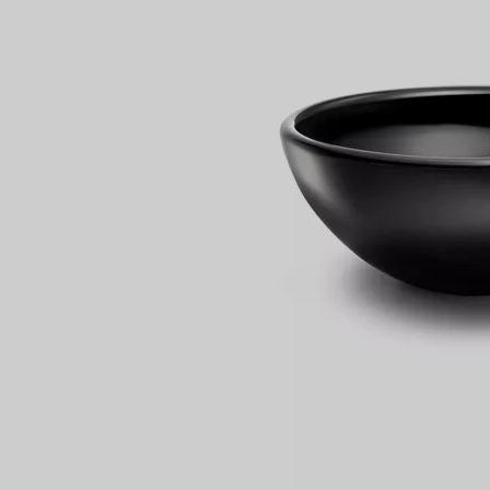
Bagues pour couples
Bagues Eternité
expert en diamants Tiffany.