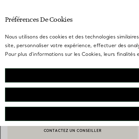
Entrez dans l’univers de Tiff
Préférences De Cookies
Aller à la page des boutiques
Nous utilisons des cookies et des technologies similaires
site, personnaliser votre expérience, effectuer des analy
Pour plus d’informations sur les Cookies, leurs finalité
Elsa Peretti®
Coupe Thumbprint en verre de Venise noir
€ 230
AJOUTER AU PANIER
CONTACTEZ UN CONSEILLER
CONTACTER UN CONSEILLER CLIENT OU PRENDRE RENDEZ-