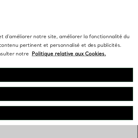
s et exclusivités de la Maison.
Contactez-nous
Connectez-vous
t d’améliorer notre site, améliorer la fonctionnalité du
 contenu pertinent et personnalisé et des publicités.
nsulter notre
Politique relative aux Cookies.