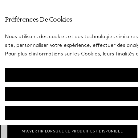
Entrez dans l’univers de Tiff
Préférences De Cookies
Aller à la page des boutiques
Nous utilisons des cookies et des technologies similaires
site, personnaliser votre expérience, effectuer des analy
Pour plus d’informations sur les Cookies, leurs finalité
Elsa Peretti®
Cadre photo Bombata
€ 340
Scale
Medium
Small
sélect
M’AVERTIR LORSQUE CE PRODUIT EST DISPONIBLE