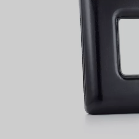
VOUS
Bagues pour couples
Bagues Eternité
expert en diamants Tiffany.