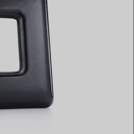
Elsa Peretti®
Comment assortir alliance et
bague de fiançailles