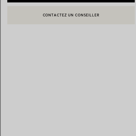
CONTACTEZ UN CONSEILLER
CONTACTER UN CONSEILLER CLIENT OU PRENDRE RENDEZ-
Alliances pour femme
Alliances pour hommes
BOOK AN APPOINTMENT
Prenez
rendez-vous
avec un 