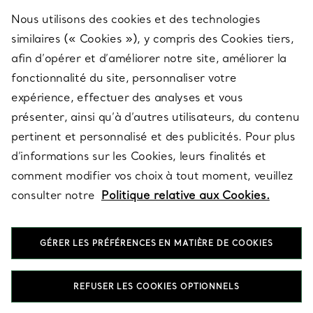
Nous utilisons des cookies et des technologies
SERVICES
similaires (« Cookies »), y compris des Cookies tiers,
afin d’opérer et d’améliorer notre site, améliorer la
fonctionnalité du site, personnaliser votre
À PROPOS
expérience, effectuer des analyses et vous
présenter, ainsi qu’à d’autres utilisateurs, du contenu
pertinent et personnalisé et des publicités. Pour plus
QUESTIONS LÉGALES
d’informations sur les Cookies, leurs finalités et
comment modifier vos choix à tout moment, veuillez
consulter notre
Politique relative aux Cookies.
SUIVEZ-NOUS
GÉRER LES PRÉFÉRENCES EN MATIÈRE DE COOKIES
Changer de région :
REFUSER LES COOKIES OPTIONNELS
T&Co. 2026