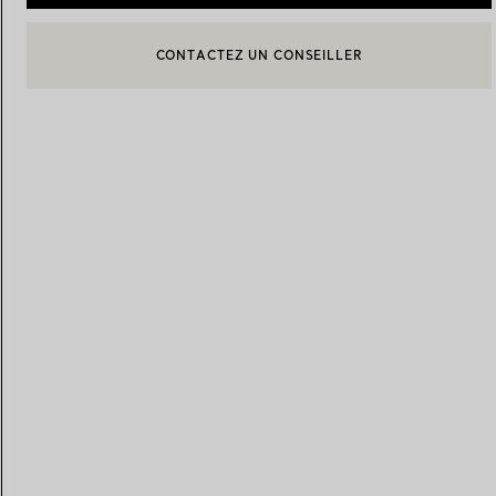
CONTACTEZ UN CONSEILLER
CONTACTER UN CONSEILLER CLIENT OU PRENDRE RENDEZ-
Alliances pour femme
Alliances pour hommes
BOOK AN APPOINTMENT
Prenez
rendez-vous
avec un 