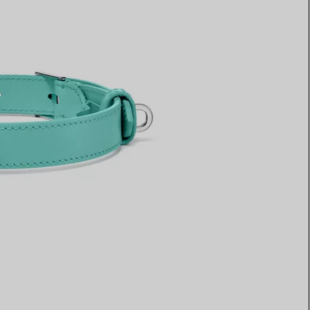
Elsa Peretti®
Comment assortir alliance et
bague de fiançailles