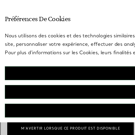
Entrez dans l’univers de Tiff
Préférences De Cookies
Aller à la page des boutiques
Nous utilisons des cookies et des technologies similaires
site, personnaliser votre expérience, effectuer des analy
Pour plus d’informations sur les Cookies, leurs finalité
Pet Essentials
Collier en cuir Tiffany Blue®
€ 480
Scale
Medium
Large
sélectionnés
M’AVERTIR LORSQUE CE PRODUIT EST DISPONIBLE