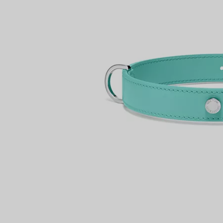
VOUS
Bagues pour couples
Bagues Eternité
expert en diamants Tiffany.