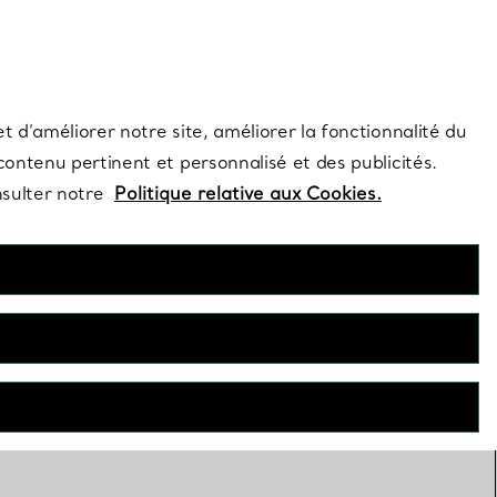
s et exclusivités de la Maison.
Contactez-nous
Connectez-vous
t d’améliorer notre site, améliorer la fonctionnalité du
 contenu pertinent et personnalisé et des publicités.
nsulter notre
Politique relative aux Cookies.