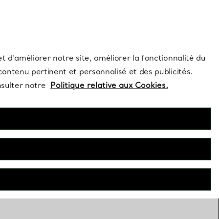
s et exclusivités de la Maison.
Contactez-nous
Connectez-vous
t d’améliorer notre site, améliorer la fonctionnalité du
 contenu pertinent et personnalisé et des publicités.
nsulter notre
Politique relative aux Cookies.