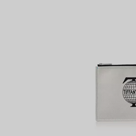
Bagues pour couples
Bagues Eternité
expert en diamants Tiffany.