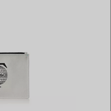
Elsa Peretti®
Comment assortir alliance et
bague de fiançailles