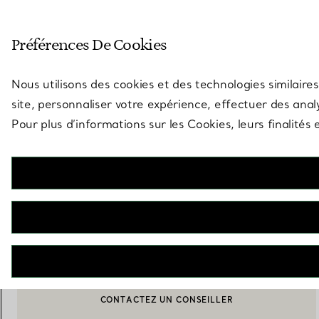
Entrez dans l’univers de Tiff
Préférences De Cookies
Aller à la page des boutiques
Nous utilisons des cookies et des technologies similaires
site, personnaliser votre expérience, effectuer des analy
Pour plus d’informations sur les Cookies, leurs finalité
Tiffany Travel
Pochette plate
€ 250
M’AVERTIR LORSQUE CE PRODUIT EST DISPONIBLE
CONTACTEZ UN CONSEILLER
CONTACTER UN CONSEILLER CLIENT OU PRENDRE RENDEZ-