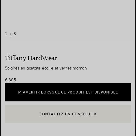
1
/
3
Tiffany HardWear
Solaires en acétate écaille et verres marron
€ 305
M’AVERTIR LORSQUE CE PRODUIT EST DISPONIBLE
CONTACTEZ UN CONSEILLER
CONTACTER UN CONSEILLER CLIENT OU PRENDRE RENDEZ-V
BOOK AN APPOINTMENT