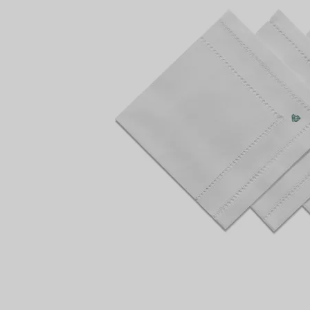
Bagues pour couples
Bagues Eternité
VOUS
expert en diamants Tiffany.