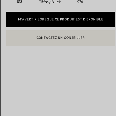
sélectionnés
813
976
Tiffany Blue®
Alliances pour femme
Alliances pour hommes
M’AVERTIR LORSQUE CE PRODUIT EST DISPONIBLE
CONTACTEZ UN CONSEILLER
CONTACTER UN CONSEILLER CLIENT OU PRENDRE RENDEZ-
Prenez
rendez-vous
avec un 
BOOK AN APPOINTMENT