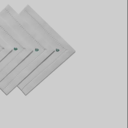
Elsa Peretti®
Comment assortir alliance et
bague de fiançailles