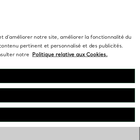
s et exclusivités de la Maison.
Contactez-nous
Connectez-vous
t d’améliorer notre site, améliorer la fonctionnalité du
 contenu pertinent et personnalisé et des publicités.
nsulter notre
Politique relative aux Cookies.