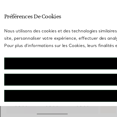
Entrez dans l’univers de Tiff
Préférences De Cookies
Aller à la page des boutiques
Nous utilisons des cookies et des technologies similaires
site, personnaliser votre expérience, effectuer des analy
Pour plus d’informations sur les Cookies, leurs finalité
Tiffany Heritage
Serviettes en lin blanc, lot de quatre
€ 670
+ 1