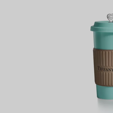
Bagues pour couples
Bagues Eternité
expert en diamants Tiffany.