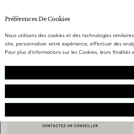
Entrez dans l’univers de Tiff
Préférences De Cookies
Aller à la page des boutiques
Nous utilisons des cookies et des technologies similaires
site, personnaliser votre expérience, effectuer des analy
Pour plus d’informations sur les Cookies, leurs finalité
Tiffany Cups
Coffret grande tasse à café en porcelaine
€ 670
M’AVERTIR LORSQUE CE PRODUIT EST DISPONIBLE
CONTACTEZ UN CONSEILLER
CONTACTER UN CONSEILLER CLIENT OU PRENDRE RENDEZ-