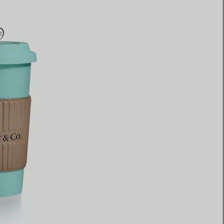
Elsa Peretti®
Comment assortir alliance et
bague de fiançailles