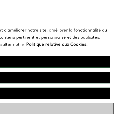
s et exclusivités de la Maison.
Contactez-nous
Connectez-vous
t d’améliorer notre site, améliorer la fonctionnalité du
 contenu pertinent et personnalisé et des publicités.
nsulter notre
Politique relative aux Cookies.