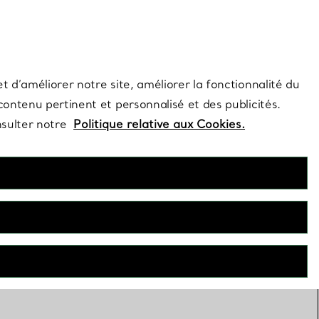
s et exclusivités de la Maison.
Contactez-nous
Connectez-vous
t d’améliorer notre site, améliorer la fonctionnalité du
 contenu pertinent et personnalisé et des publicités.
nsulter notre
Politique relative aux Cookies.