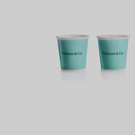
Bagues pour couples
Bagues Eternité
VOUS
expert en diamants Tiffany.