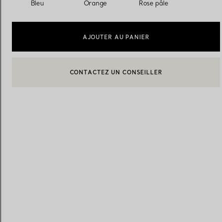
Bleu
Orange
Rose pâle
Alliances pour femme
Alliances pour hommes
AJOUTER AU PANIER
CONTACTEZ UN CONSEILLER
CONTACTER UN CONSEILLER CLIENT OU PRENDRE RENDEZ-
Prenez
rendez-vous
avec un 