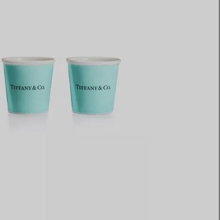
Elsa Peretti®
Comment assortir alliance et
bague de fiançailles