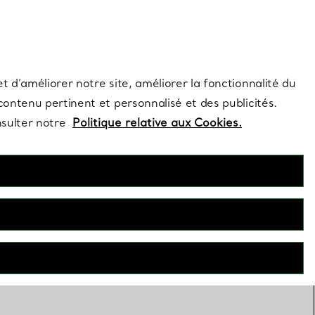
s et exclusivités de la Maison.
Contactez-nous
Connectez-vous
t d’améliorer notre site, améliorer la fonctionnalité du
 contenu pertinent et personnalisé et des publicités.
nsulter notre
Politique relative aux Cookies.