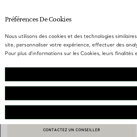
Entrez dans l’univers de Tiff
Préférences De Cookies
Aller à la page des boutiques
Nous utilisons des cookies et des technologies similaires
site, personnaliser votre expérience, effectuer des analy
Pour plus d’informations sur les Cookies, leurs finalité
Assiette à dessert Valse Bleue en
porcelaine
€ 160
AJOUTER AU PANIER
CONTACTEZ UN CONSEILLER
BOOK AN APPOINTMENT
CONTACTER UN CONSEILLER CLIENT OU PRENDRE RENDEZ-