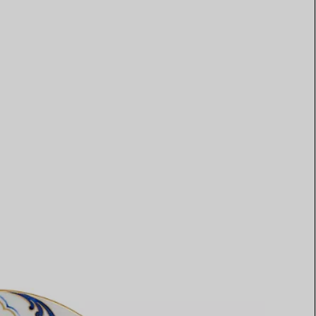
Elsa Peretti®
Comment assortir alliance et
bague de fiançailles