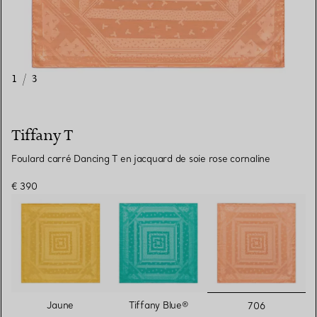
1
/
3
Tiffany T
Foulard carré Dancing T en jacquard de soie rose cornaline
€ 390
sélectionn
Jaune
Tiffany Blue®
706