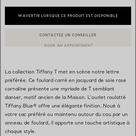
M’AVERTIR LORSQUE CE PRODUIT EST DISPONIBLE
CONTACTEZ UN CONSEILLER
BOOK AN APPOINTMENT
CONTACTER UN CONSEILLER CLIENT OU PRENDRE RENDEZ-V
La collection Tiffany T met en scène notre lettre
préférée. Ce foulard carré en jacquard de soie rose
cornaline présente une myriade de T semblant
danser, motif ancien de la Maison. L’ourlet roulotté
Tiffany Blue® offre une élégante finition. Noué à
votre sac préféré ou maintenu autour du cou par un
anneau de foulard, il apporte une touche artistique à
chaque style.