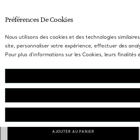
Entrez dans l’univers de Tiff
Préférences De Cookies
Aller à la page des boutiques
Nous utilisons des cookies et des technologies similaires
site, personnaliser votre expérience, effectuer des analy
Pour plus d’informations sur les Cookies, leurs finalité
Elsa Peretti®
Manchette Bone Medium en argent 925 millièmes. Largeur : 61 mm
€ 2.500
Taille
Guide des tailles
Extra Large
AJOUTER AU PANIER