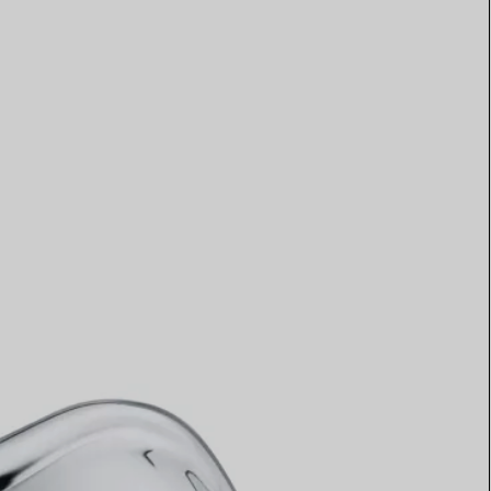
Elsa Peretti®
Comment assortir alliance et
bague de fiançailles