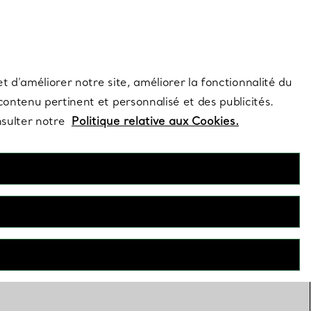
s et exclusivités de la Maison.
Contactez-nous
Connectez-vous
t d’améliorer notre site, améliorer la fonctionnalité du
 contenu pertinent et personnalisé et des publicités.
nsulter notre
Politique relative aux Cookies.