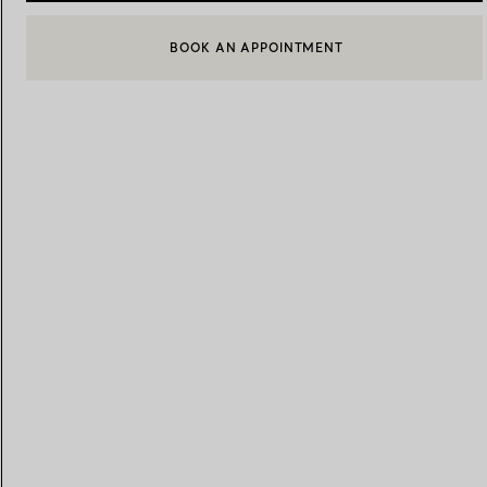
BOOK AN APPOINTMENT
CONTACTER UN CONSEILLER CLIENT OU PRENDRE RENDEZ-
Alliances pour femme
Alliances pour hommes
Prenez
rendez-vous
avec un 