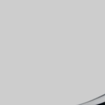
VOUS
Bagues pour couples
Bagues Eternité
expert en diamants Tiffany.