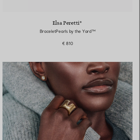
Elsa Peretti®
BraceletPearls by the Yard™
€ 810