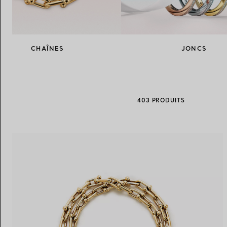
Alliances pour femme
Alliances pour hommes
CHAÎNES
JONCS
Prenez
rendez-vous
avec un 
403 PRODUITS