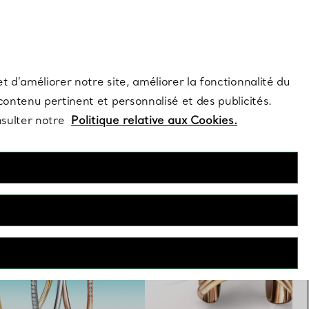
s et exclusivités de la Maison.
Contactez-nous
Connectez-vo
t d’améliorer notre site, améliorer la fonctionnalité du
 contenu pertinent et personnalisé et des publicités.
nsulter notre
Politique relative aux Cookies.