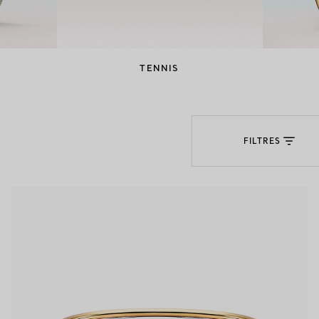
Bagues pour couples
Bagues Eternité
TENNIS
expert en diamants Tiffany.
FILTRES