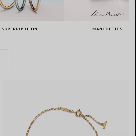
Elsa Peretti®
Comment assortir alliance et
bague de fiançailles
SUPERPOSITION
MANCHETTES