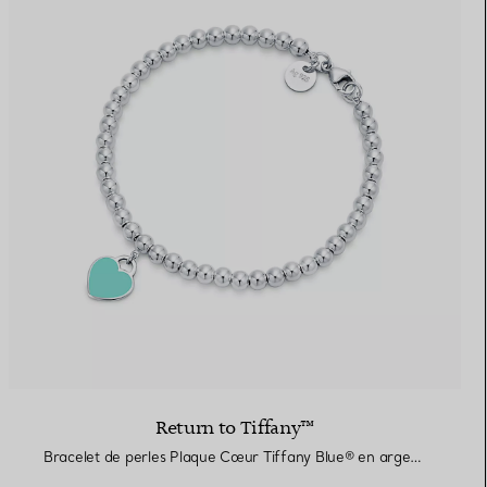
Return to Tiffany™
Bracelet de perles Plaque Cœur Tiffany Blue® en argent 925 millièmes. 4 mm.