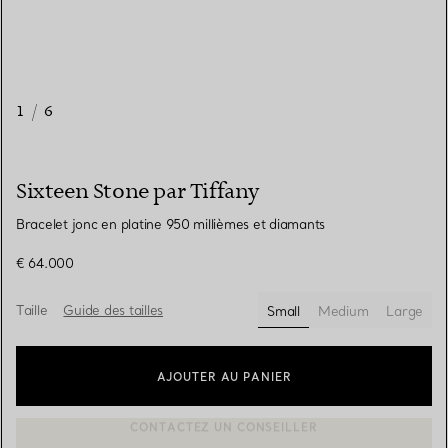
1
/
6
Sixteen Stone par Tiffany
Bracelet jonc en platine 950 millièmes et diamants
€ 64.000
Taille
Guide des tailles
Small
Medium
Large
sélectionnés
AJOUTER AU PANIER