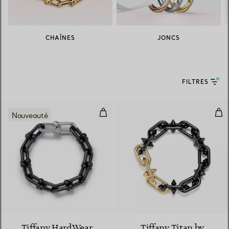
CHAÎNES
JONCS
FILTRES
Bracelet à maillons taille Large e
Brac
Nouveauté
Tiffany HardWear
Tiffany Titan by