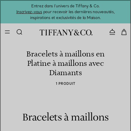
Entrez dans l’univers de Tiffany & Co.
L’été 
Inscrivez-vous
pour recevoir les dernières nouveautés,
inspirations et exclusivités de la Maison.
Contacte
Bracelets à maillons en
Platine à maillons avec
Diamants
1 PRODUIT
Bracelets à maillons