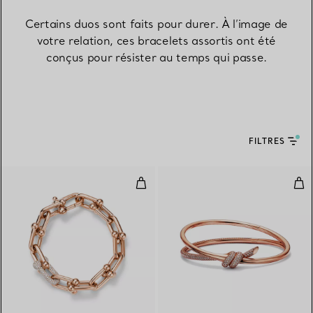
Certains duos sont faits pour durer. À l’image de
votre relation, ces bracelets assortis ont été
conçus pour résister au temps qui passe.
FILTRES
Bracelet à maillons larges en or 
Bra
3 Matériaux