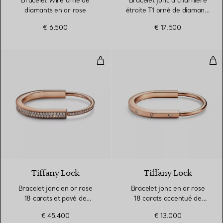
Bracelet Wire orné de
Bracelet jonc à charnière
diamants en or rose
étroite T1 orné de diamants
en or rose
€ 6.500
€ 17.500
Bracelet jonc en or rose 18 cara
Bra
3 Matériaux
Tiffany Lock
Tiffany Lock
Bracelet jonc en or rose
Bracelet jonc en or rose
18 carats et pavé de
18 carats accentué de
diamants tour complet
diamants
€ 45.400
€ 13.000