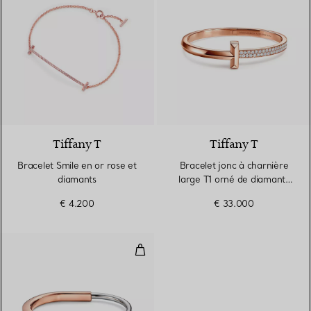
3 Matériaux
Tiffany T
Tiffany T
Bracelet Smile en or rose et
Bracelet jonc à charnière
diamants
large T1 orné de diamants
en or rose
€ 4.200
€ 33.000
Bracelet jonc en or rose et blan