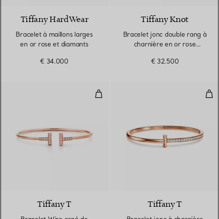
Tiffany HardWear
Tiffany Knot
Bracelet à maillons larges
Bracelet jonc double rang à
en or rose et diamants
charnière en or rose
18 carats et diamants
€ 34.000
€ 32.500
Bracelet Wire orné de diamants 
Bra
3 Matériaux
Tiffany T
Tiffany T