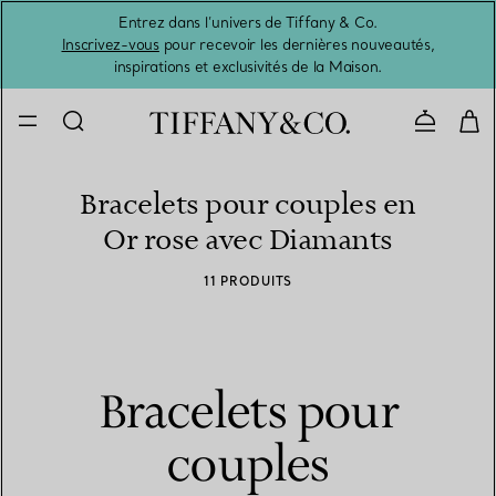
Entrez dans l’univers de Tiffany & Co.
L’été 
Inscrivez-vous
pour recevoir les dernières nouveautés,
inspirations et exclusivités de la Maison.
Contacte
Bracelets pour couples en
Or rose avec Diamants
11 PRODUITS
Bracelets pour
couples