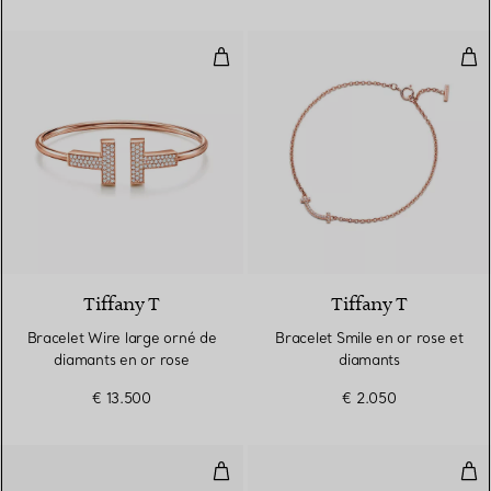
Bracelet Wire large orné de diam
Bra
3 Matériaux
Tiffany T
Tiffany T
Bracelet Wire large orné de
Bracelet Smile en or rose et
diamants en or rose
diamants
€ 13.500
€ 2.050
Bracelet Smile en or rose et dia
Bra