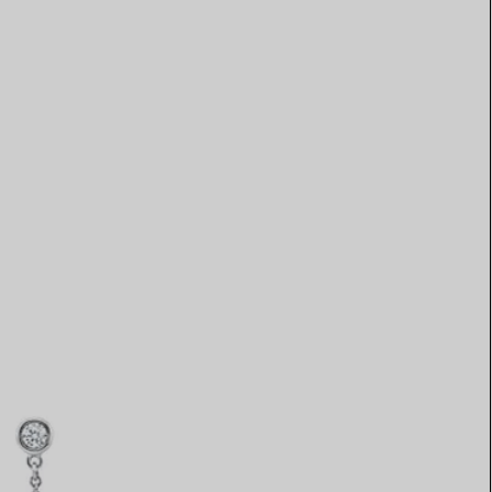
Elsa Peretti®
Comment assortir alliance et
bague de fiançailles