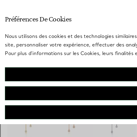
Entrez dans l’univers de Tiff
Préférences De Cookies
Aller à la page des boutiques
Nous utilisons des cookies et des technologies similaires
site, personnaliser votre expérience, effectuer des analy
Pour plus d’informations sur les Cookies, leurs finalité
Elsa Peretti®
Pendants d’oreilles Diamonds by the Yard® en platine 950 millièmes
€ 4.800