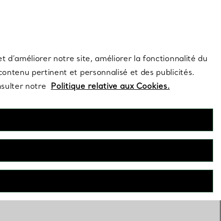
s et exclusivités de la Maison.
Contactez-nous
Connectez-vous
t d’améliorer notre site, améliorer la fonctionnalité du
 contenu pertinent et personnalisé et des publicités.
nsulter notre
Politique relative aux Cookies.