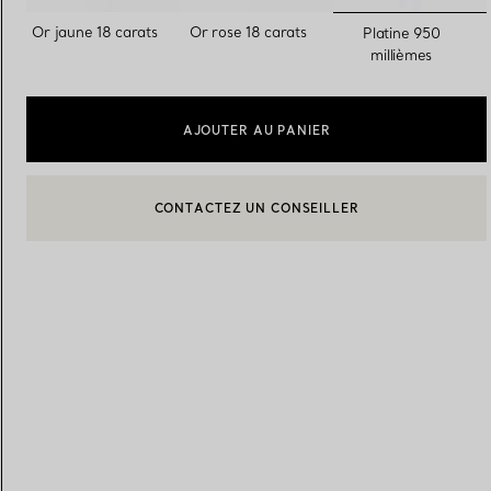
sélection
Or jaune 18 carats
Or rose 18 carats
Platine 950
millièmes
Alliances pour femme
Alliances pour hommes
AJOUTER AU PANIER
Prenez
rendez-vous
avec un 
CONTACTEZ UN CONSEILLER
BOOK AN APPOINTMENT
CONTACTER UN CONSEILLER CLIENT OU PRENDRE RENDEZ-