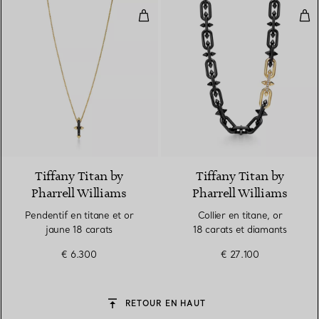
Pendentif en titane et or jaune 1
Coll
Tiffany Titan by
Tiffany Titan by
Pharrell Williams
Pharrell Williams
Pendentif en titane et or
Collier en titane, or
jaune 18 carats
18 carats et diamants
€ 6.300
€ 27.100
RETOUR EN HAUT