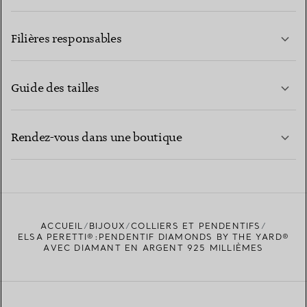
EN SAVOIR PLUS
Filières responsables
Guide des tailles
CONTACTEZ-NOUS
EN SAVOIR PLUS
Rendez-vous dans une boutique
EN SAVOIR PLUS
ACCUEIL
BIJOUX
COLLIERS ET PENDENTIFS
TROUVEZ LA BOUTIQUE LA PLUS PROCHE
ELSA PERETTI®:PENDENTIF DIAMONDS BY THE YARD®
AVEC DIAMANT EN ARGENT 925 MILLIÈMES