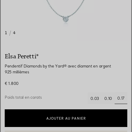
1
/
4
Elsa Peretti®
Pendentif Diamonds by the Yard® avec diamant en argent
925 millièmes
€ 1.800
Poids total en carats
0.17
0.03
0.10
sélect
AJOUTER AU PANIER