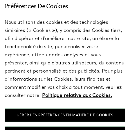
SERVICE CLIENT
Préférences De Cookies
Nous utilisons des cookies et des technologies
SERVICES
similaires (« Cookies »), y compris des Cookies tiers,
afin d’opérer et d’améliorer notre site, améliorer la
fonctionnalité du site, personnaliser votre
À PROPOS
expérience, effectuer des analyses et vous
présenter, ainsi qu’à d’autres utilisateurs, du contenu
pertinent et personnalisé et des publicités. Pour plus
QUESTIONS LÉGALES
d’informations sur les Cookies, leurs finalités et
comment modifier vos choix à tout moment, veuillez
consulter notre
Politique relative aux Cookies.
SUIVEZ-NOUS
GÉRER LES PRÉFÉRENCES EN MATIÈRE DE COOKIES
Changer de région :