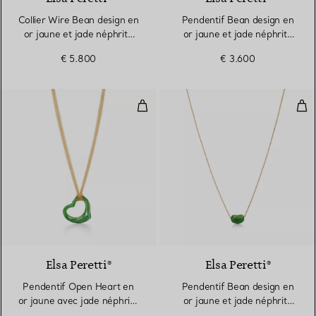
Collier Wire Bean design en
Pendentif Bean design en
or jaune et jade néphrite
or jaune et jade néphrite
vert
vert
€ 5.800
€ 3.600
Pendentif Open Heart en or jaune
Pen
Elsa Peretti®
Elsa Peretti®
Pendentif Open Heart en
Pendentif Bean design en
or jaune avec jade néphrite
or jaune et jade néphrite
vert
vert