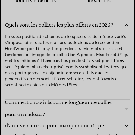
BOUCLES D’OREILLES
BRACELETS
Quels sont les colliers les plus offerts en 2026 ?
La superposition de chaînes de longueurs et de métaux variés
s’impose, ainsi que les maillons audacieux de la collection
HardWear par Tiffany. Les pendentifs minimalistes restent
tendance, à l’image de la collection Alphabet Elsa Peretti® qui
met les initiales à l’honneur. Les pendentifs Knot par Tiffany
sont également un choix prisé, car ils symbolisent les liens que
nous partageons. Les bijoux intemporels, tels que les
pendentifs en diamant Tiffany Solitaire, restent favoris et
seront portés bien au-delà des fêtes.
Comment choisir la bonne longueur de collier
Quel collier choisir pour un cadeau
pour un cadeau ?
d’anniversaire ou pour marquer une étape