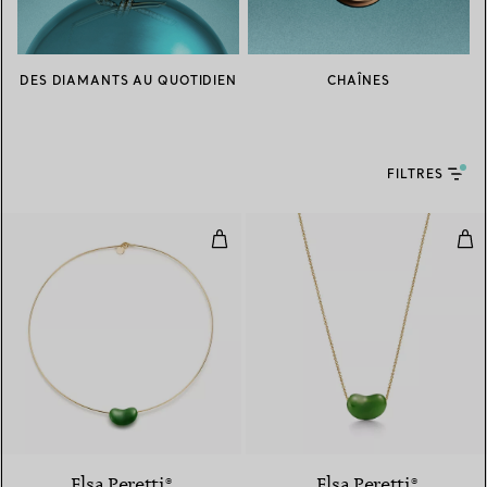
DES DIAMANTS AU QUOTIDIEN
CHAÎNES
FILTRES
Collier Wire Bean design en or ja
Pen
Elsa Peretti®
Elsa Peretti®