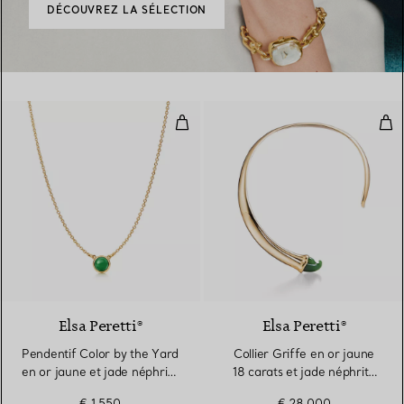
DÉCOUVREZ LA SÉLECTION
Pendentif Color by the Yard en or
Coll
Elsa Peretti®
Elsa Peretti®
Pendentif Color by the Yard
Collier Griffe en or jaune
en or jaune et jade néphrite
18 carats et jade néphrite
vert
vert, Small
€ 1.550
€ 28.000