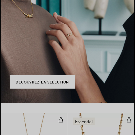
DÉCOUVREZ LA SÉLECTION
Pendentif double Plaque Cœur en 
Saut
Essentiel