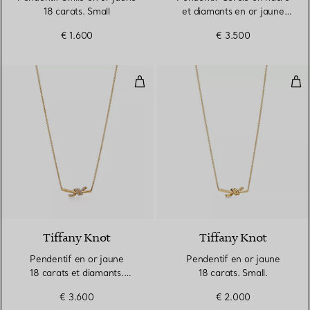
18 carats. Small
et diamants en or jaune
18 carats
€ 1.600
€ 3.500
Pendentif en or jaune 18 carats e
Pend
3 Matériaux
Tiffany Knot
Tiffany Knot
Pendentif en or jaune
Pendentif en or jaune
18 carats et diamants.
18 carats. Small.
Small.
€ 3.600
€ 2.000