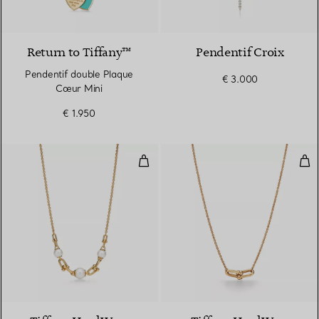
2 Matériaux
Return to Tiffany™
Pendentif Croix
Pendentif double Plaque
€ 3.000
Cœur Mini
€ 1.950
Collier à maillons en or jaune 18
Pend