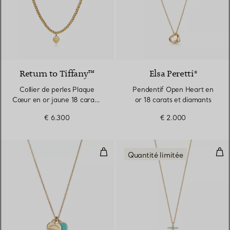
Return to Tiffany™
Elsa Peretti®
Collier de perles Plaque
Pendentif Open Heart en
Cœur en or jaune 18 carats.
or 18 carats et diamants
Mini.
€ 6.300
€ 2.000
Pendentif double Plaque Cœur M
Pen
Quantité limitée