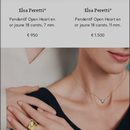
Elsa Peretti®
Elsa Peretti®
Pendentif Open Heart en
Pendentif Open Heart en
or jaune 18 carats, 7 mm.
or jaune 18 carats. 11 mm.
€ 950
€ 1.500