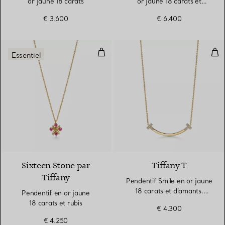
or jaune 18 carats
or jaune 18 carats et
diamants
€ 3.600
€ 6.400
Pendentif en or jaune 18 carats e
Pen
Essentiel
Sixteen Stone par
Tiffany T
Tiffany
Pendentif Smile en or jaune
18 carats et diamants.
Pendentif en or jaune
Medium.
18 carats et rubis
€ 4.300
€ 4.250