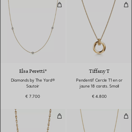
Diamonds by The Yard® Sautoir
Pend
Elsa Peretti®
Tiffany T
Diamonds by The Yard®
Pendentif Cercle T1 en or
Sautoir
jaune 18 carats. Small
€ 7.700
€ 4.800
Collier à maillons taille Small en 
Pen