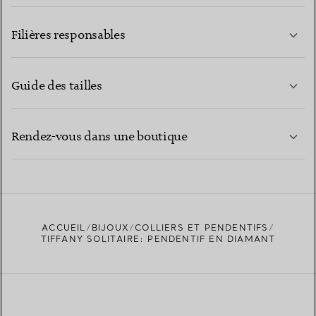
EN SAVOIR PLUS
Filières responsables
Guide des tailles
CONTACTEZ-NOUS
EN SAVOIR PLUS
Rendez-vous dans une boutique
EN SAVOIR PLUS
ACCUEIL
BIJOUX
COLLIERS ET PENDENTIFS
TROUVEZ LA BOUTIQUE LA PLUS PROCHE
TIFFANY SOLITAIRE: PENDENTIF EN DIAMANT