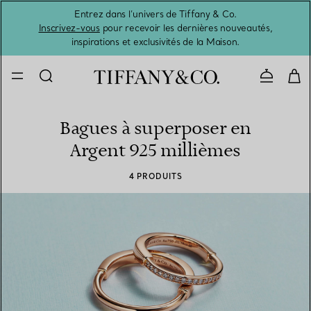
Entrez dans l’univers de Tiffany & Co.
L’été 
Inscrivez-vous
pour recevoir les dernières nouveautés,
inspirations et exclusivités de la Maison.
Contacte
Bagues à superposer en
Argent 925 millièmes
4 PRODUITS