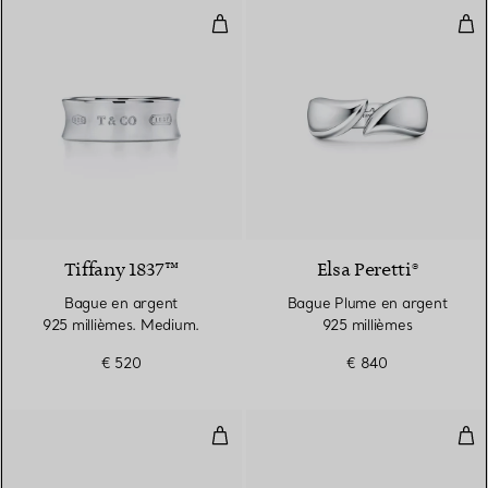
Bague en argent 925 millièmes.
Bag
2 Couleurs
Tiffany 1837™
Elsa Peretti®
Bague en argent
Bague Plume en argent
925 millièmes. Medium.
925 millièmes
€ 520
€ 840
Bague Bean Design motif continu
Che