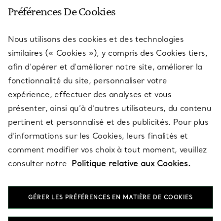
SERVICE CLIENT
Préférences De Cookies
Nous utilisons des cookies et des technologies
SERVICES
similaires (« Cookies »), y compris des Cookies tiers,
afin d’opérer et d’améliorer notre site, améliorer la
fonctionnalité du site, personnaliser votre
À PROPOS
expérience, effectuer des analyses et vous
présenter, ainsi qu’à d’autres utilisateurs, du contenu
pertinent et personnalisé et des publicités. Pour plus
QUESTIONS LÉGALES
d’informations sur les Cookies, leurs finalités et
comment modifier vos choix à tout moment, veuillez
consulter notre
Politique relative aux Cookies.
SUIVEZ-NOUS
GÉRER LES PRÉFÉRENCES EN MATIÈRE DE COOKIES
Changer de région :