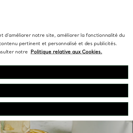
s et exclusivités de la Maison.
Contactez-nous
Connectez-vo
t d’améliorer notre site, améliorer la fonctionnalité du
 contenu pertinent et personnalisé et des publicités.
nsulter notre
Politique relative aux Cookies.