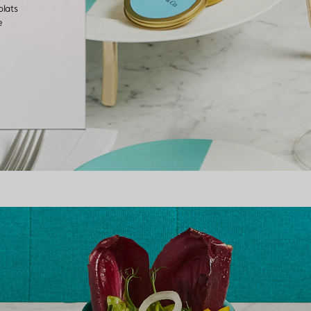
plats
e
Bagues pour couples
Bagues Eternité
expert en diamants Tiffany.