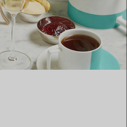
Elsa Peretti®
Comment assortir alliance et
bague de fiançailles