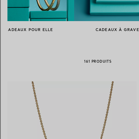
Alliances pour femme
Alliances pour hommes
CADEAUX POUR ELLE
CADEAUX À GRAV
Prenez
rendez-vous
avec un 
161 PRODUITS