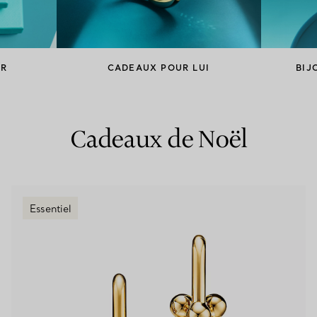
Bagues pour couples
Bagues Eternité
ER
CADEAUX POUR LUI
BIJ
expert en diamants Tiffany.
Cadeaux de Noël
Essentiel