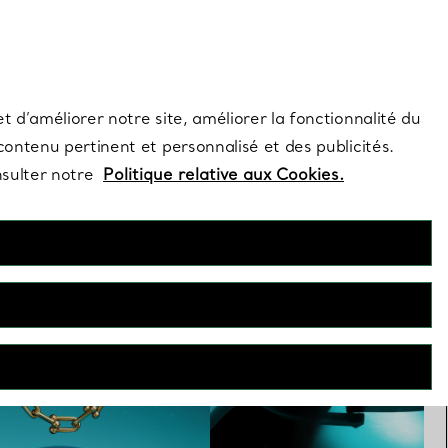
s et exclusivités de la Maison.
Contactez-nous
Connectez-vo
t d’améliorer notre site, améliorer la fonctionnalité du
 contenu pertinent et personnalisé et des publicités.
nsulter notre
Politique relative aux Cookies.