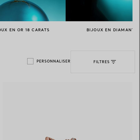
Elsa Peretti®
Comment assortir alliance et
bague de fiançailles
OUX EN OR 18 CARATS
BIJOUX EN DIAMANT
PERSONNALISER
FILTRES