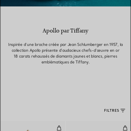
Apollo par Tiffany
Inspirée d’une broche créée par Jean Schlumberger en 1957, la
collection Apollo présente d’audacieux chefs-d’œuvre en or
18 carats rehaussés de diamants jaunes et blancs, pierres
emblématiques de Tiffany.
FILTRES
Broche Apollo en or jaune 18 car
Bag