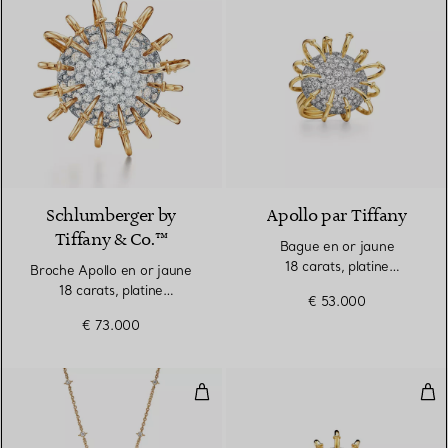
Schlumberger by
Apollo par Tiffany
Tiffany & Co.™
Bague en or jaune
18 carats, platine
Broche Apollo en or jaune
950 millièmes et diamants
18 carats, platine
€ 53.000
950 millièmes et diamants
€ 73.000
Pendentif en or 18 carats, platin
Bro