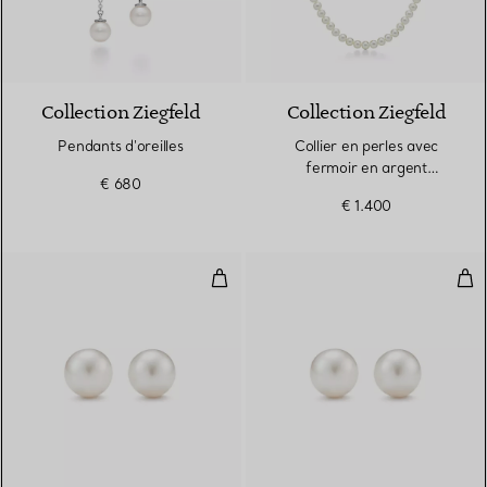
Collection Ziegfeld
Collection Ziegfeld
Pendants d'oreilles
Collier en perles avec
fermoir en argent
€ 680
925 millièmes. 6-7 mm.
€ 1.400
Boucles d'oreilles en perles
Bou