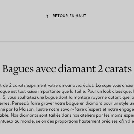
RETOUR EN HAUT
Bagues avec diamant 2 carats
 de 2 carats expriment votre amour avec éclat. Lorsque vous choisis
ague est tout aussi importante que la taille. Pour un look classique, l
t. Si vous souhaitez une bague dont la monture rayonne autant que la t
pierres. Pensez à faire graver votre bague en diamant pour un style u
é par la Maison illustre notre savoir-faire d’expert et notre engag
le. Nos diamants sont taillés dans nos ateliers par les mains expe
entueux au monde, selon des proportions hautement précises afin d’e