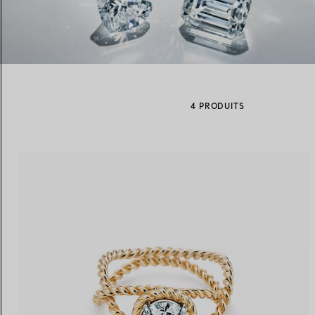
Alliances pour femme
Alliances pour hommes
4 PRODUITS
Prenez
rendez-vous
avec un 