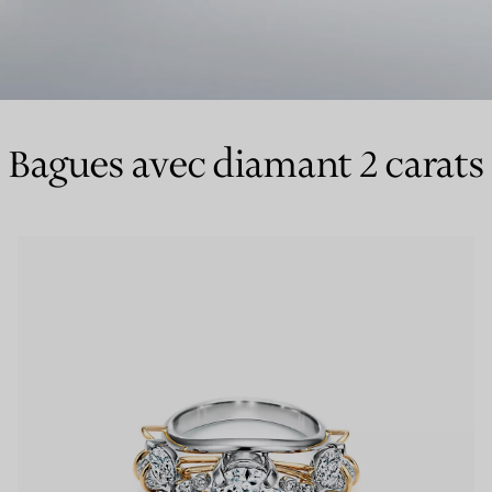
Bagues pour couples
Bagues Eternité
Bagues avec diamant 2 carats
expert en diamants Tiffany.