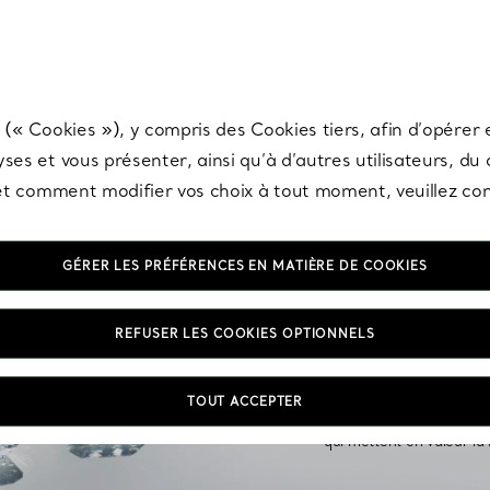
any & Co.
Inscrivez-vous
pour recevoir les dernières nouveautés, inspiration
 (« Cookies »), y compris des Cookies tiers, afin d’opérer e
ses et vous présenter, ainsi qu’à d’autres utilisateurs, du
s et comment modifier vos choix à tout moment, veuillez co
GÉRER LES PRÉFÉRENCES EN MATIÈRE DE COOKIES
Bagues en diama
REFUSER LES COOKIES OPTIONNELS
Découvrez notre collecti
précision et le savoir-fa
TOUT ACCEPTER
Co. Nos bagues de fiançai
qui mettent en valeur la