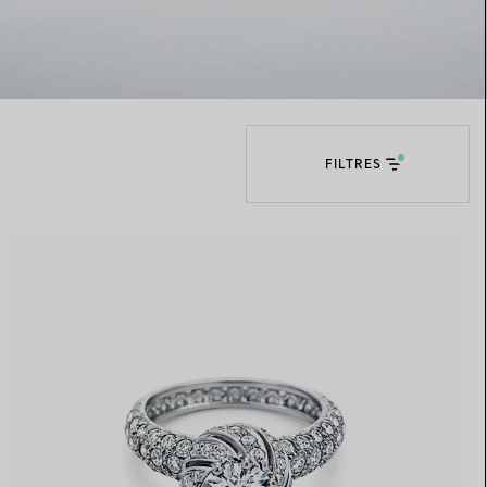
Elsa Peretti®
Comment assortir alliance et
bague de fiançailles
FILTRES