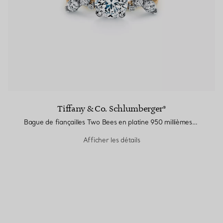
Tiffany & Co. Schlumberger®
Bague de fiançailles Two Bees en platine 950 millièmes et or 18 carats
Afficher les détails