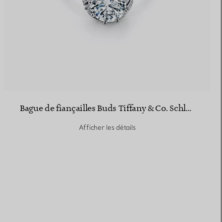
Bague de fiançailles Buds Tiffany & Co. Schlumberger® taille brillant avec anneau en platine 950 millièmes et diamants
Afficher les détails