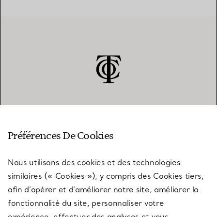
SERVICE CLIENT
Préférences De Cookies
Nous utilisons des cookies et des technologies
SERVICES
similaires (« Cookies »), y compris des Cookies tiers,
afin d’opérer et d’améliorer notre site, améliorer la
fonctionnalité du site, personnaliser votre
À PROPOS
expérience, effectuer des analyses et vous