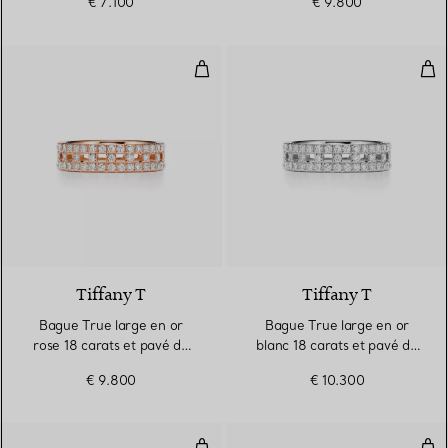
€ 7.100
€ 9.800
Bague True large en or rose 18 c
Bag
3 Matériaux
Tiffany T
Tiffany T
Bague True large en or
Bague True large en or
rose 18 carats et pavé de
blanc 18 carats et pavé de
diamants
diamants
€ 9.800
€ 10.300
Bague large en or rose
Bag