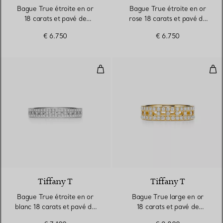
Bague True étroite en or
Bague True étroite en or
18 carats et pavé de
rose 18 carats et pavé de
diamants
diamants
€ 6.750
€ 6.750
Bague True étroite en or blanc 1
Bag
3 Matériaux
Tiffany T
Tiffany T
Bague True étroite en or
Bague True large en or
blanc 18 carats et pavé de
18 carats et pavé de
diamants
diamants