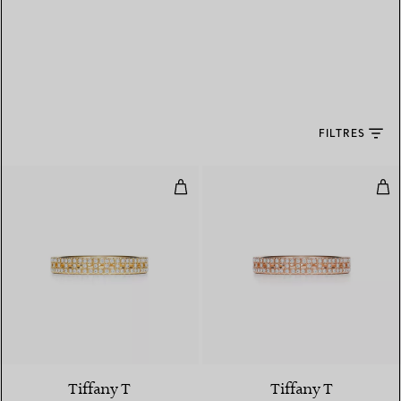
FILTRES
Bague True étroite en or 18 cara
Bag
3 Matériaux
Tiffany T
Tiffany T