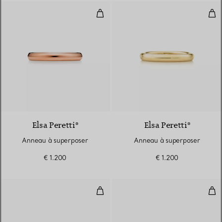
Anneau à superposer
Ann
3 Matériaux
Elsa Peretti®
Elsa Peretti®
Anneau à superposer
Anneau à superposer
€ 1.200
€ 1.200
Alliance
Alli