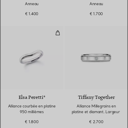
Anneau
Anneau
€ 1.400
€ 1.700
Alliance courbée en platine 950 
2 Matériaux
Elsa Peretti®
Tiffany Together
Alliance courbée en platine
Alliance Millegrains en
950 millièmes
platine et diamant. Largeur
€ 1.800
€ 2.700