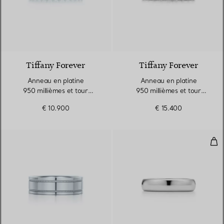
Tiffany Forever
Tiffany Forever
Anneau en platine
Anneau en platine
950 millièmes et tour
950 millièmes et tour
complet de diamants.
complet de diamants.
€ 10.900
€ 15.400
Largeur
Largeur
All