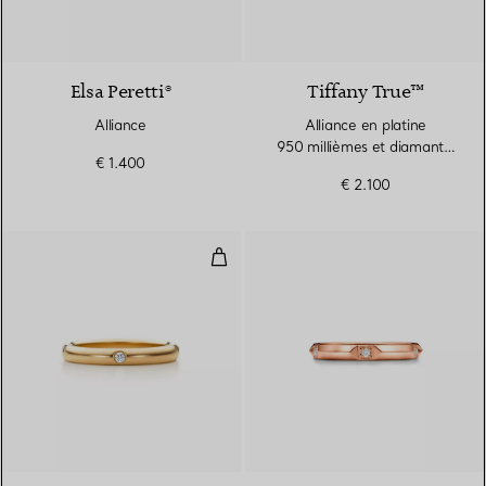
3 Matériaux
Elsa Peretti®
Tiffany True™
Alliance
Alliance en platine
950 millièmes et diamants.
€ 1.400
Largeur
€ 2.100
Anneau