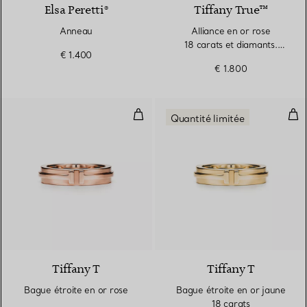
Elsa Peretti®
Tiffany True™
Anneau
Alliance en or rose
18 carats et diamants.
€ 1.400
Largeur
€ 1.800
Bague étroite en or rose
Bag
Quantité limitée
3 Matériaux
Tiffany T
Tiffany T
Bague étroite en or rose
Bague étroite en or jaune
18 carats