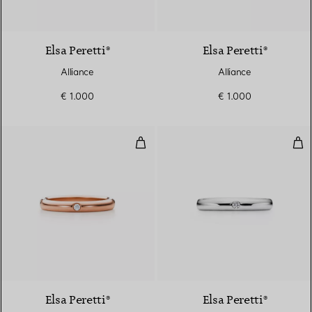
Elsa Peretti®
Elsa Peretti®
Alliance
Alliance
€ 1.000
€ 1.000
Anneau
Ann
3 Matériaux
Elsa Peretti®
Elsa Peretti®