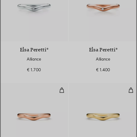
3 Matériaux
Elsa Peretti®
Elsa Peretti®
Alliance
Alliance
€ 1.700
€ 1.400
Alliance
Alli