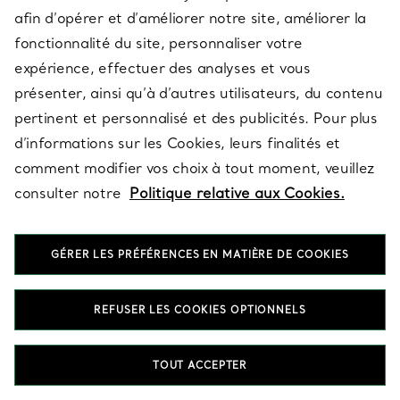
afin d’opérer et d’améliorer notre site, améliorer la
fonctionnalité du site, personnaliser votre
À PROPOS
expérience, effectuer des analyses et vous
présenter, ainsi qu’à d’autres utilisateurs, du contenu
pertinent et personnalisé et des publicités. Pour plus
QUESTIONS LÉGALES
d’informations sur les Cookies, leurs finalités et
comment modifier vos choix à tout moment, veuillez
consulter notre
Politique relative aux Cookies.
SUIVEZ-NOUS
GÉRER LES PRÉFÉRENCES EN MATIÈRE DE COOKIES
Changer de région :
REFUSER LES COOKIES OPTIONNELS
T&Co. 2026
TOUT ACCEPTER