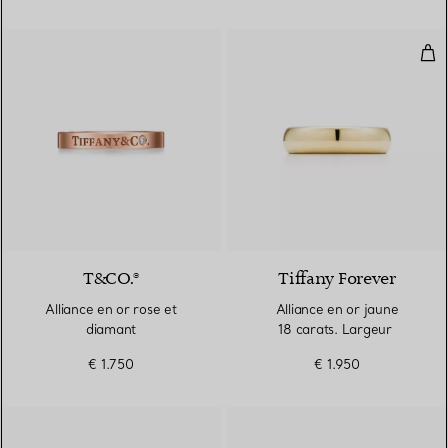
All
T&CO.®
Tiffany Forever
Alliance en or rose et
Alliance en or jaune
diamant
18 carats. Largeur
€ 1.750
€ 1.950