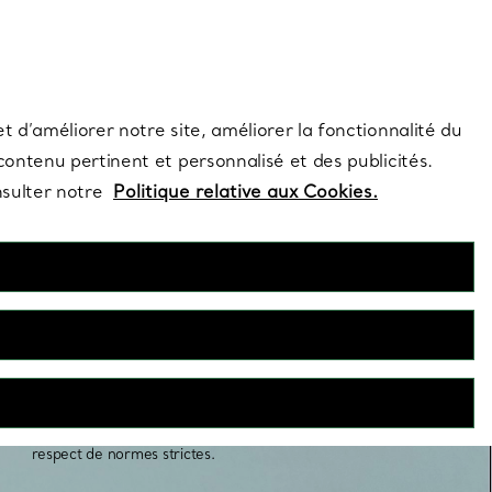
s et exclusivités de la Maison.
Contactez-nous
Connectez-vo
t d’améliorer notre site, améliorer la fonctionnalité du
 contenu pertinent et personnalisé et des publicités.
nsulter notre
Politique relative aux Cookies.
nces pour homme
t d’engagement éternel, nos alliances pour hommes sont
amme de modèles classiques et contemporains. Tiffany taille
us petit au plus grand, avec un savoir-faire inégalé et dans le
respect de normes strictes.