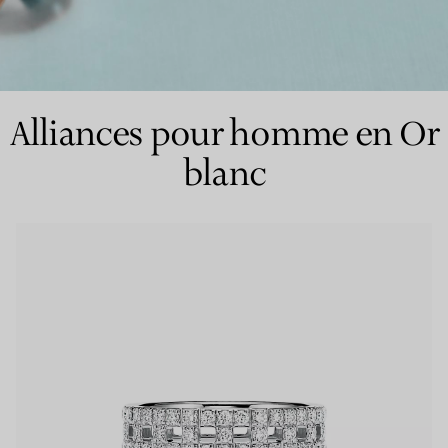
Bagues pour couples
Bagues Eternité
Alliances pour homme en Or
blanc
expert en diamants Tiffany.