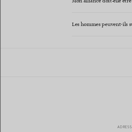
Mon alliance doit‑elle être
Les hommes peuvent-ils su
ADRESS