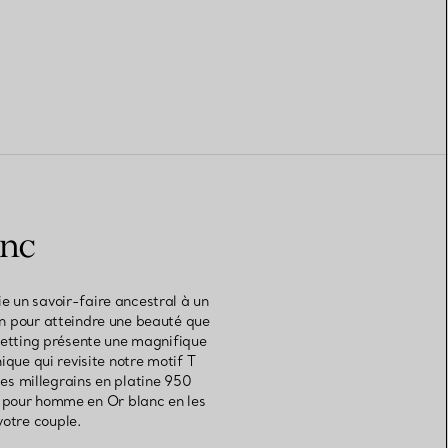
anc
e un savoir-faire ancestral à un
on pour atteindre une beauté que
 Setting présente une magnifique
ique qui revisite notre motif T
es millegrains en platine 950
s pour homme en Or blanc en les
votre couple.