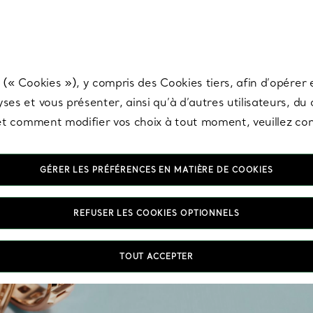
any & Co.
Inscrivez-vous
pour recevoir les dernières nouveautés, inspiration
 (« Cookies »), y compris des Cookies tiers, afin d’opérer e
ses et vous présenter, ainsi qu’à d’autres utilisateurs, du
s et comment modifier vos choix à tout moment, veuillez co
GÉRER LES PRÉFÉRENCES EN MATIÈRE DE COOKIES
Allia
REFUSER LES COOKIES OPTIONNELS
Symboles d’amour e
TOUT ACCEPTER
disponibles dans une g
tous ses diamants, du pl