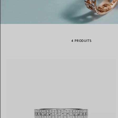
Alliances pour femme
Alliances pour hommes
4 PRODUITS
Prenez
rendez-vous
avec un 