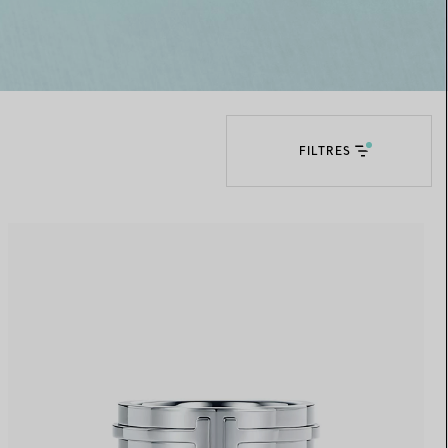
Elsa Peretti®
Comment assortir alliance et
bague de fiançailles
FILTRES