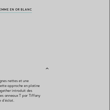
FEMME EN OR BLANC
gnes nettes et une
cette approche en platine
ogether introduit des
 les anneaux T par Tiffany
 d’éclat.