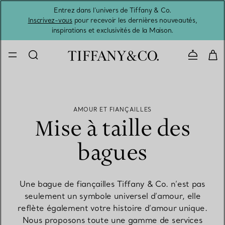
Entrez dans l’univers de Tiffany & Co.
L’été 
Inscrivez-vous
pour recevoir les dernières nouveautés,
inspirations et exclusivités de la Maison.
Contacte
AMOUR ET FIANÇAILLES
Mise à taille des
bagues
Une bague de fiançailles Tiffany & Co. n’est pas
seulement un symbole universel d’amour, elle
reflète également votre histoire d’amour unique.
Nous proposons toute une gamme de services