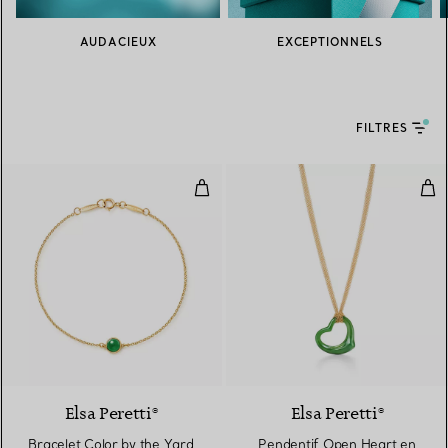
AUDACIEUX
EXCEPTIONNELS
FILTRES
Bracelet Color by the Yard en or 
Pen
Elsa Peretti®
Elsa Peretti®
Bracelet Color by the Yard
Pendentif Open Heart en