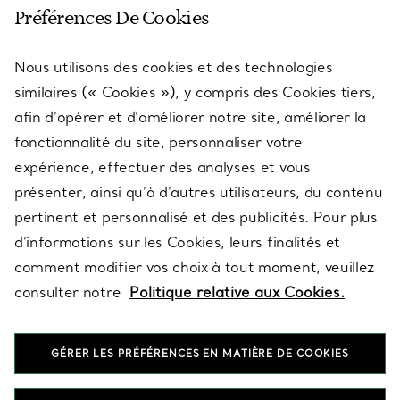
SERVICE CLIENT
Préférences De Cookies
Nous utilisons des cookies et des technologies
SERVICES
similaires (« Cookies »), y compris des Cookies tiers,
afin d’opérer et d’améliorer notre site, améliorer la
fonctionnalité du site, personnaliser votre
À PROPOS
expérience, effectuer des analyses et vous
présenter, ainsi qu’à d’autres utilisateurs, du contenu
pertinent et personnalisé et des publicités. Pour plus
QUESTIONS LÉGALES
d’informations sur les Cookies, leurs finalités et
comment modifier vos choix à tout moment, veuillez
consulter notre
Politique relative aux Cookies.
SUIVEZ-NOUS
GÉRER LES PRÉFÉRENCES EN MATIÈRE DE COOKIES
Changer de région :