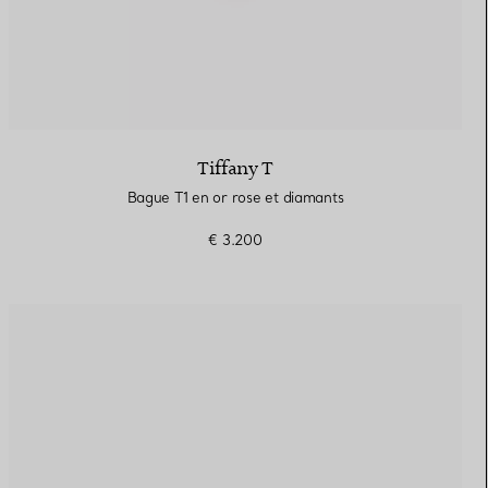
Tiffany T
Bague T1 en or rose et diamants
€ 3.200