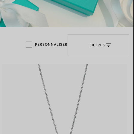
Elsa Peretti®
Comment assortir alliance et
bague de fiançailles
PERSONNALISER
FILTRES