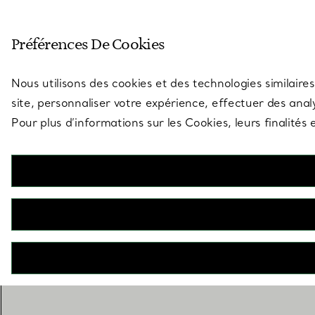
Entrez dans l’univers de Tiff
Préférences De Cookies
Aller à la page des boutiques
Nous utilisons des cookies et des technologies similaires
site, personnaliser votre expérience, effectuer des analy
Pour plus d’informations sur les Cookies, leurs finalité
Cadeaux pour les mariées
Soyez plein d’attentions pour la mariée avec cette sélectio
cadeaux. Découvrez des cadeaux d’exception pour la mar
souvenirs impérissables d’un jour merveilleux.