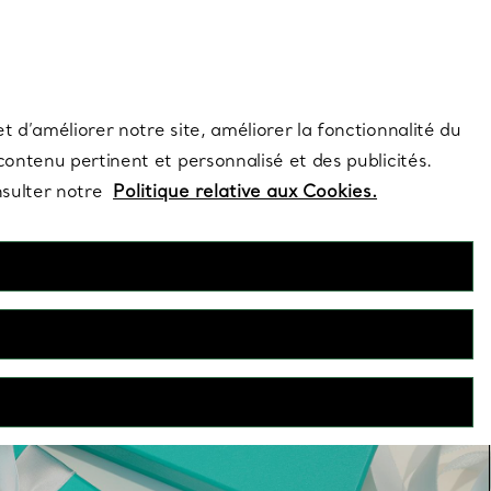
s et exclusivités de la Maison.
Contactez-nous
Connectez-vo
t d’améliorer notre site, améliorer la fonctionnalité du
 contenu pertinent et personnalisé et des publicités.
nsulter notre
Politique relative aux Cookies.