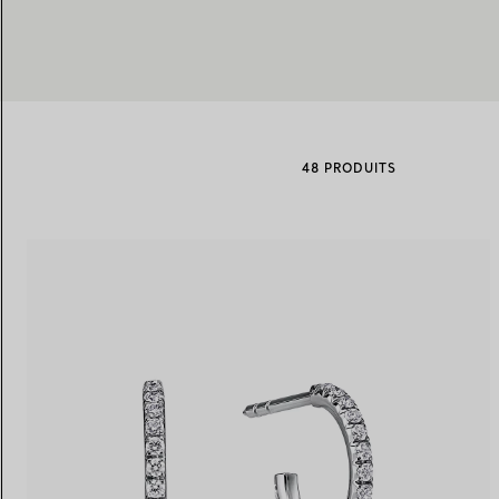
Alliances pour femme
Alliances pour hommes
48 PRODUITS
Prenez
rendez-vous
avec un 