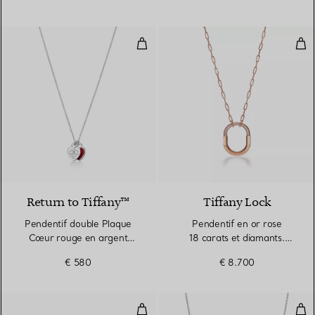
Pendentif double Plaque Cœur ro
Pen
4 Couleurs
Return to Tiffany™
Tiffany Lock
Pendentif double Plaque
Pendentif en or rose
Cœur rouge en argent
18 carats et diamants.
925 millièmes et diamant.
Medium.
€ 580
€ 8.700
Mini.
Bague en or rose et diamants
Pend