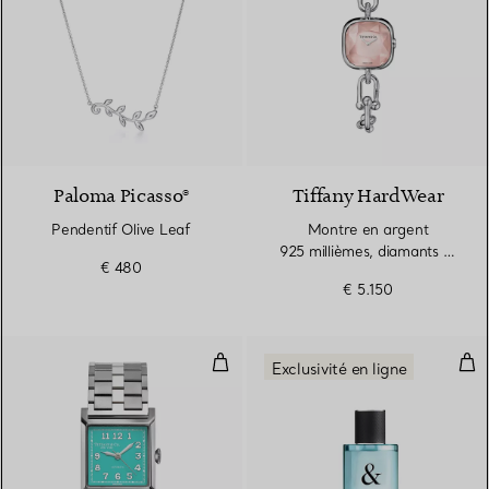
Paloma Picasso®
Tiffany HardWear
Pendentif Olive Leaf
Montre en argent
925 millièmes, diamants et
€ 480
nacre rose
€ 5.150
Montre27 mm en acier inoxydabl
Eau
Exclusivité en ligne