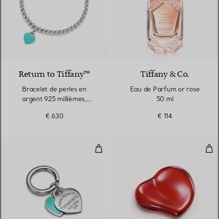
3 Couleurs
Return to Tiffany™
Tiffany & Co.
Bracelet de perles en
Eau de Parfum or rose
argent 925 millièmes,
50 ml
Tiffany Blue® et diamant.
€ 630
€ 114
4 mm.
Porte-clés double plaque Cœur en
Pre