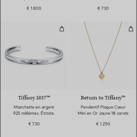
11 mm.
€ 1.800
€ 730
Manchette en argent 925 millième
Pen
Tiffany 1837™
Return to Tiffany™
Manchette en argent
Pendentif Plaque Cœur
925 millièmes. Étroite.
Mini en Or Jaune 18 carats
€ 730
€ 1.250