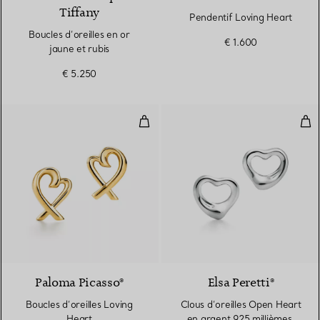
Tiffany
Pendentif Loving Heart
Boucles d’oreilles en or
€ 1.600
jaune et rubis
€ 5.250
Boucles d’oreilles Loving Heart
Clo
Paloma Picasso®
Elsa Peretti®
Boucles d’oreilles Loving
Clous d’oreilles Open Heart
Heart
en argent 925 millièmes.