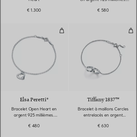
11 mm.
€ 1.300
€ 580
Bracelet Open Heart en argent 9
Bra
Elsa Peretti®
Tiffany 1837™
Bracelet Open Heart en
Bracelet à maillons Cercles
argent 925 millièmes.
entrelacés en argent
11 mm.
925 millièmes
€ 480
€ 630