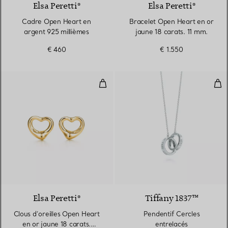
Elsa Peretti®
Elsa Peretti®
Cadre Open Heart en
Bracelet Open Heart en or
argent 925 millièmes
jaune 18 carats. 11 mm.
€ 460
€ 1.550
Clous d’oreilles Open Heart en or
Pen
2 Matériaux
Elsa Peretti®
Tiffany 1837™
Clous d’oreilles Open Heart
Pendentif Cercles
en or jaune 18 carats.
entrelacés