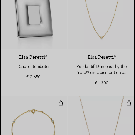
Elsa Peretti®
Elsa Peretti®
Cadre Bombata
Pendentif Diamonds by the
Yard® avec diamant en or
€ 2.650
jaune 18 carats
€ 1.300
Diamonds by The Yard® Bracele
Pen