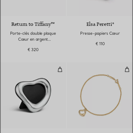
Return to Tiffany™
Elsa Peretti®
Porte-clés double plaque
Presse-papiers Cœur
Cœur en argent
€ 110
925 millièmes et finition
€ 320
émaillée Tiffany Blue®
Cadre Open Heart en argent 925
Bra