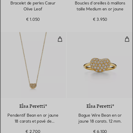
Bracelet de perles Cœur
Boucles d’oreilles à maillons
Olive Leaf
taille Medium en or jaune
€ 1.050
€ 3.950
Pendentif Bean en or jaune 18 c
Bag
3 Matériaux
Elsa Peretti®
Elsa Peretti®
Pendentif Bean en or jaune
Bague Wire Bean en or
18 carats et pavé de
jaune 18 carats. 12 mm.
diamants. Largeur
€ 2.700
€ 6.100