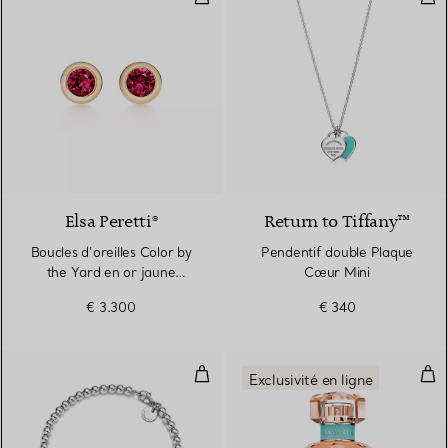
2 Matériaux
Elsa Peretti®
Return to Tiffany™
Boucles d’oreilles Color by
Pendentif double Plaque
the Yard en or jaune
Cœur Mini
18 carats et rubis
€ 3.300
€ 340
Bracelet de perles en argent 925
Eau
Exclusivité en ligne