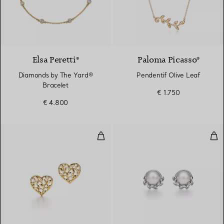
Elsa Peretti®
Paloma Picasso®
Diamonds by The Yard®
Pendentif Olive Leaf
Bracelet
€ 1.750
€ 4.800
Boucles d’oreilles Cœur Olive Lea
Clou