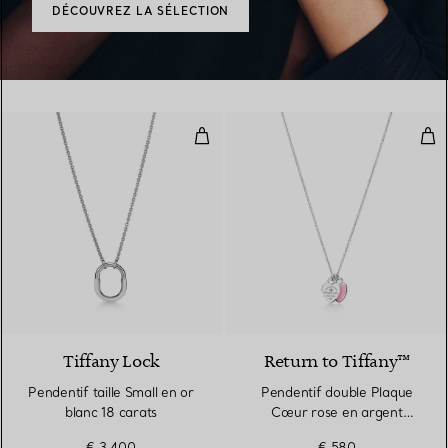
DÉCOUVREZ LA SÉLECTION
Pendentif taille Small en or blanc
Pen
3 Matériaux
Tiffany Lock
Return to Tiffany™
Pendentif taille Small en or
Pendentif double Plaque
blanc 18 carats
Cœur rose en argent
925 millièmes et diamant.
€ 3.400
€ 580