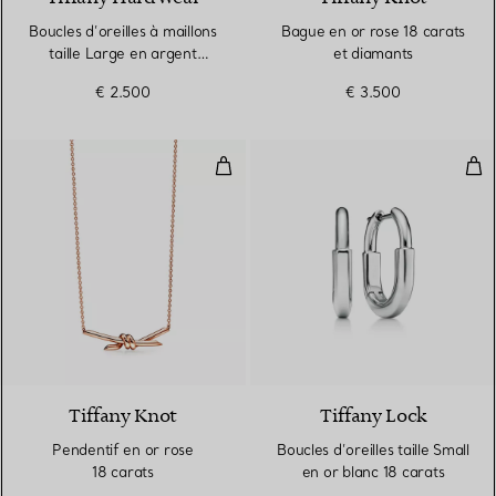
Boucles d’oreilles à maillons
Bague en or rose 18 carats
taille Large en argent
et diamants
925 millièmes
€ 2.500
€ 3.500
Pendentif en or rose 18 carats
Bouc
2 Matériaux
Tiffany Knot
Tiffany Lock
Pendentif en or rose
Boucles d’oreilles taille Small
18 carats
en or blanc 18 carats