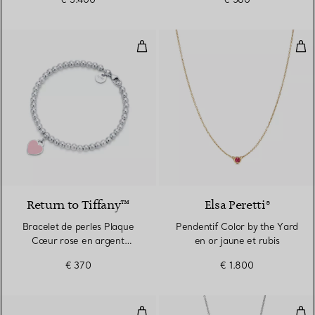
Mini.
Bracelet de perles Plaque Cœur 
Pen
3 Couleurs
Return to Tiffany™
Elsa Peretti®
Bracelet de perles Plaque
Pendentif Color by the Yard
Cœur rose en argent
en or jaune et rubis
925 millièmes. 4 mm.
€ 370
€ 1.800
Boucles d’oreilles Color by the Ya
Pen