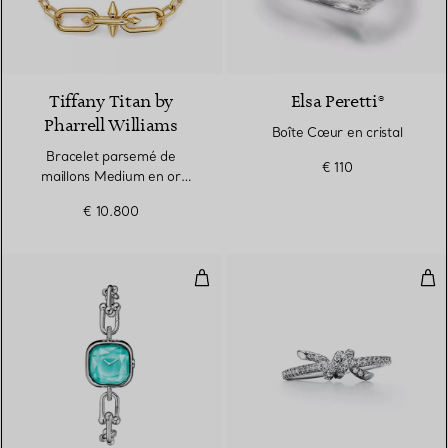
Tiffany Titan by
Elsa Peretti®
Pharrell Williams
Boîte Cœur en cristal
Bracelet parsemé de
€ 110
maillons Medium en or
18 carats
€ 10.800
Montre en argent 925 millièmes, 
Bag