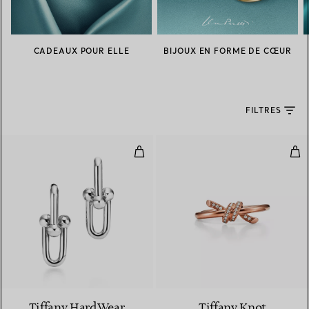
CADEAUX POUR ELLE
BIJOUX EN FORME DE CŒUR
FILTRES
Boucles d’oreilles à maillons tail
Bag
Tiffany HardWear
Tiffany Knot