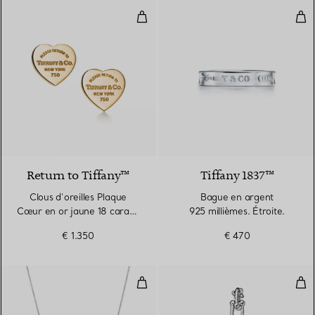
Clous d’oreilles Plaque Cœur en o
Bag
Return to Tiffany™
Tiffany 1837™
Clous d’oreilles Plaque
Bague en argent
Cœur en or jaune 18 carats.
925 millièmes. Étroite.
Mini.
€ 1.350
€ 470
Pendentif Olive Leaf
Mon