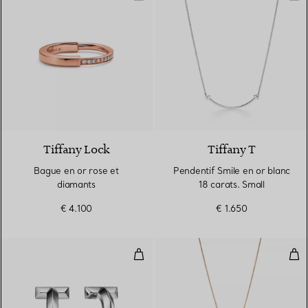
3 Matériaux
Tiffany Lock
Tiffany T
Bague en or rose et
Pendentif Smile en or blanc
diamants
18 carats. Small
€ 4.100
€ 1.650
Boucles d’oreilles créoles T1 en o
Pen