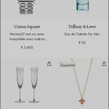
Union Square
Tiffany & Love
Montre27 mm en acier
Eau de Toilette for Him
inoxydable avec cadran
€ 92
Tiffany Blue®
€ 5.400
Flûtes à champagne gravées Colle
Pend
Essentiel