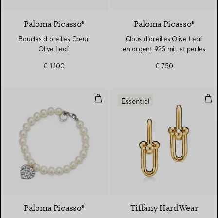
Paloma Picasso®
Paloma Picasso®
Boucles d’oreilles Cœur
Clous d’oreilles Olive Leaf
Olive Leaf
en argent 925 mil. et perles
€ 1.100
€ 750
Bracelet de perles Cœur Olive L
Bouc
Essentiel
Paloma Picasso®
Tiffany HardWear