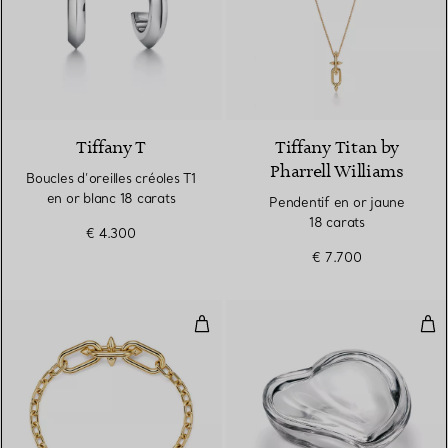
3 Matériaux
Tiffany T
Tiffany Titan by
Pharrell Williams
Boucles d’oreilles créoles T1
en or blanc 18 carats
Pendentif en or jaune
18 carats
€ 4.300
€ 7.700
Bracelet parsemé de maillons Me
Boî