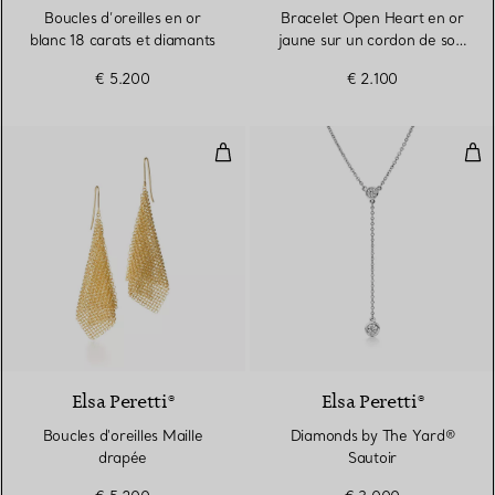
Boucles d’oreilles en or
Bracelet Open Heart en or
blanc 18 carats et diamants
jaune sur un cordon de soie
rouge
€ 5.200
€ 2.100
Boucles d'oreilles Maille drapée
Dia
Elsa Peretti®
Elsa Peretti®
Boucles d'oreilles Maille
Diamonds by The Yard®
drapée
Sautoir