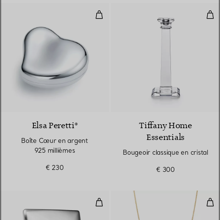
Boîte Cœur en argent 925 milliè
Boug
Elsa Peretti®
Tiffany Home
Essentials
Boîte Cœur en argent
925 millièmes
Bougeoir classique en cristal
€ 230
€ 300
Cadre Bombata
Pen