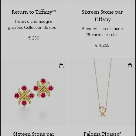
Return to Tiffany™
Sixteen Stone par
Tiffany
Flûtes à champagne
gravées Collection de deux,
Pendentif en or jaune
en cristal
18 carats et rubis
€ 230
€ 4.250
Boucles d’oreilles en or jaune et 
Pen
Sixteen Stone par
Paloma Picasso®