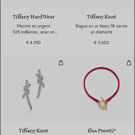
4 Matériaux
Tiffany HardWear
Tiffany Knot
Montre en argent
Bague en or blanc 18 carats
925 millièmes, acier et
et diamants
diamants
€ 4.950
€ 5.600
Boucles d’oreilles en or blanc 18
Bra
4 Matériaux
Tiffany Knot
Elsa Peretti®