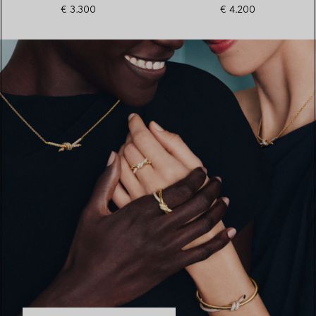
€ 3.300
€ 4.200