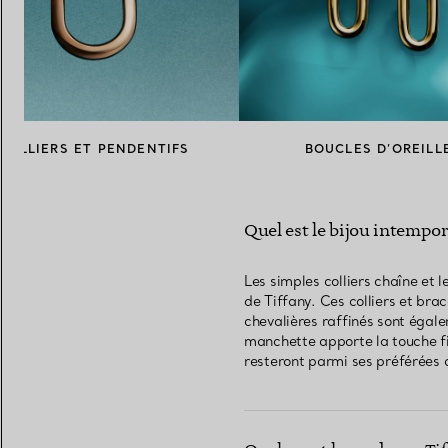
COLLIERS ET PENDENTIFS
BOUCLES D’OREILL
Quel est le bijou intempo
Les simples colliers chaîne et 
de Tiffany. Ces colliers et bra
chevalières raffinés sont égal
manchette apporte la touche fin
resteront parmi ses préférées