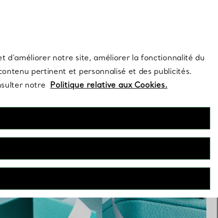
s et exclusivités de la Maison.
Contactez-nous
Connectez-vo
t d’améliorer notre site, améliorer la fonctionnalité du
 contenu pertinent et personnalisé et des publicités.
nsulter notre
Politique relative aux Cookies.