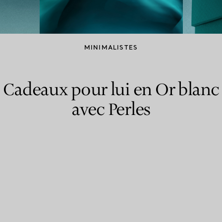
Bagues pour couples
Bagues Eternité
MINIMALISTES
expert en diamants Tiffany.
Cadeaux pour lui en Or blanc
avec Perles