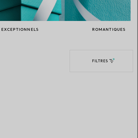
Elsa Peretti®
Comment assortir alliance et
bague de fiançailles
EXCEPTIONNELS
ROMANTIQUES
FILTRES