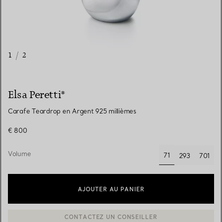
1
/
2
Elsa Peretti®
Carafe Teardrop en Argent 925 millièmes
€ 800
Volume
71
293
701
sélectionnés
AJOUTER AU PANIER