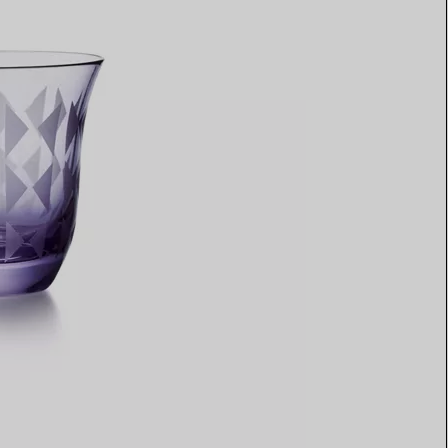
Elsa Peretti®
Comment assortir alliance et
bague de fiançailles