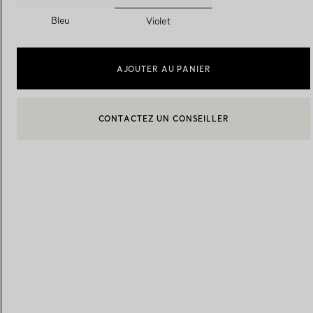
sélectionnés
Bleu
Violet
Alliances pour femme
Alliances pour hommes
AJOUTER AU PANIER
CONTACTEZ UN CONSEILLER
Prenez
rendez-vous
avec un 
CONTACTER UN CONSEILLER CLIENT OU PRENDRE RENDEZ-
BOOK AN APPOINTMENT