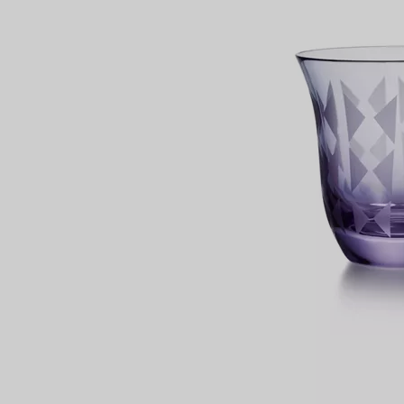
Bagues pour couples
Bagues Eternité
expert en diamants Tiffany.
VOUS