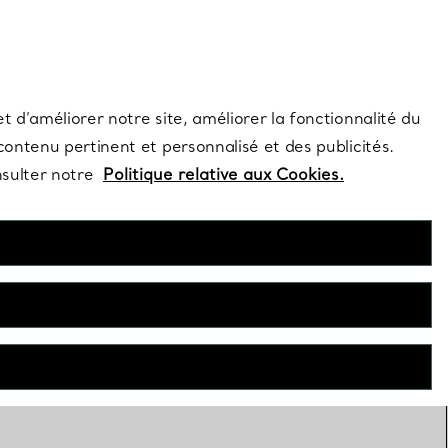
s et exclusivités de la Maison.
Contactez-nous
Connectez-vous
t d’améliorer notre site, améliorer la fonctionnalité du
 contenu pertinent et personnalisé et des publicités.
nsulter notre
Politique relative aux Cookies.