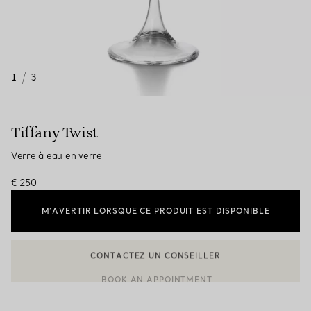
1
/
3
Tiffany Twist
Verre à eau en verre
€ 250
M’AVERTIR LORSQUE CE PRODUIT EST DISPONIBLE
CONTACTEZ UN CONSEILLER
CONTACTER UN CONSEILLER CLIENT OU PRENDRE RENDEZ-V
BOOK AN APPOINTMENT