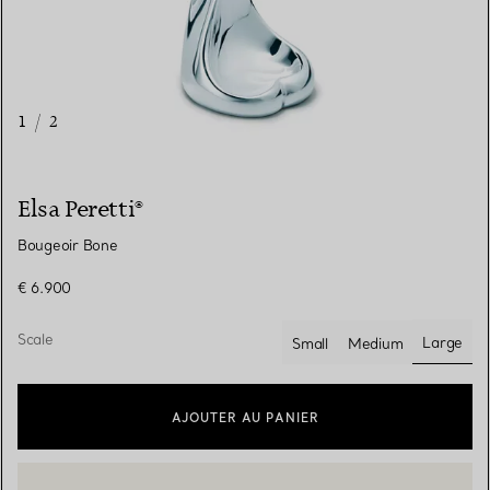
1
/
2
Elsa Peretti®
Bougeoir Bone
€ 6.900
Scale
Large
Small
Medium
sélecti
AJOUTER AU PANIER
CONTACTEZ UN CONSEILLER