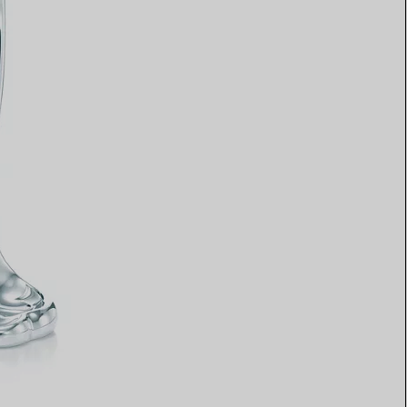
Elsa Peretti®
Comment assortir alliance et
bague de fiançailles