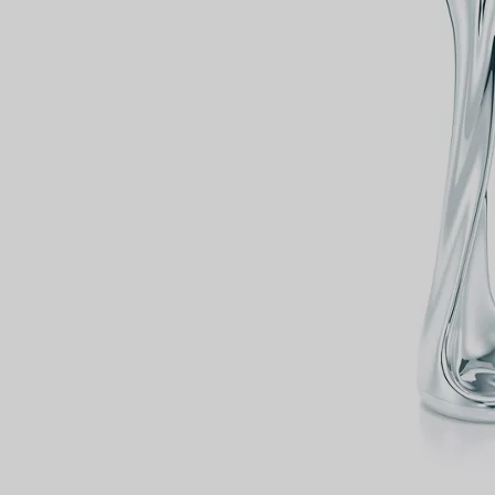
VOUS
Bagues pour couples
Bagues Eternité
expert en diamants Tiffany.