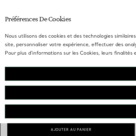
Entrez dans l’univers de Tiff
Préférences De Cookies
Aller à la page des boutiques
Nous utilisons des cookies et des technologies similaires
site, personnaliser votre expérience, effectuer des analy
Pour plus d’informations sur les Cookies, leurs finalité
Elsa Peretti®
Bougeoir Bone
€ 4.600
Scale
Medium
Small
Large
sélectionnés
AJOUTER AU PANIER