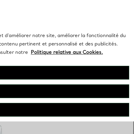
s et exclusivités de la Maison.
Contactez-nous
Connectez-vous
t d’améliorer notre site, améliorer la fonctionnalité du
 contenu pertinent et personnalisé et des publicités.
nsulter notre
Politique relative aux Cookies.