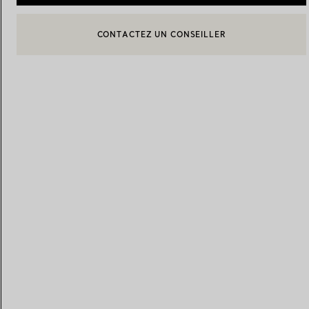
CONTACTEZ UN CONSEILLER
CONTACTER UN CONSEILLER CLIENT OU PRENDRE RENDEZ-
Alliances pour femme
Alliances pour hommes
BOOK AN APPOINTMENT
Prenez
rendez-vous
avec un 