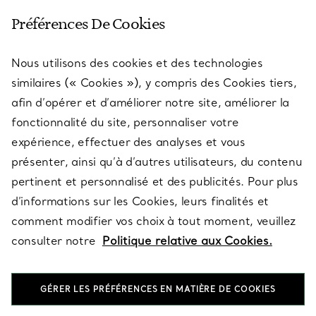
SERVICE CLIENT
Préférences De Cookies
Nous utilisons des cookies et des technologies
SERVICES
similaires (« Cookies »), y compris des Cookies tiers,
afin d’opérer et d’améliorer notre site, améliorer la
fonctionnalité du site, personnaliser votre
À PROPOS
expérience, effectuer des analyses et vous
présenter, ainsi qu’à d’autres utilisateurs, du contenu
pertinent et personnalisé et des publicités. Pour plus
QUESTIONS LÉGALES
d’informations sur les Cookies, leurs finalités et
comment modifier vos choix à tout moment, veuillez
consulter notre
Politique relative aux Cookies.
SUIVEZ-NOUS
GÉRER LES PRÉFÉRENCES EN MATIÈRE DE COOKIES
Changer de région :