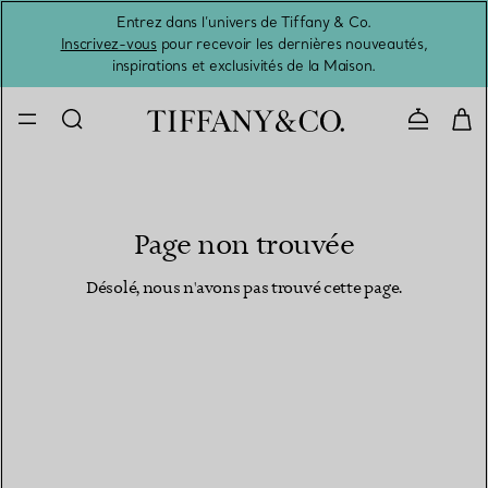
Entrez dans l’univers de Tiffany & Co.
L’été 
Inscrivez-vous
pour recevoir les dernières nouveautés,
inspirations et exclusivités de la Maison.
Contacte
Page non trouvée
Désolé, nous n'avons pas trouvé cette page.